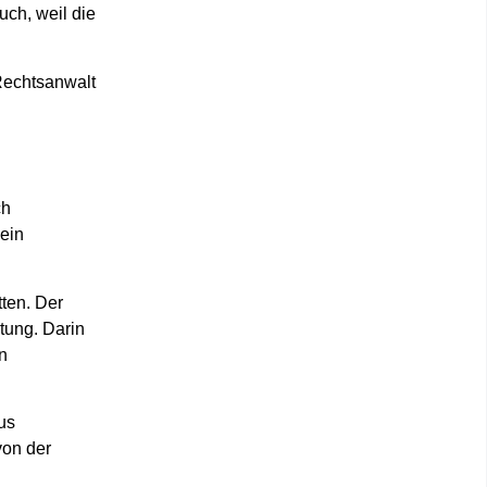
ch, weil die
 Rechtsanwalt
ch
 ein
ten. Der
tung. Darin
n
us
von der