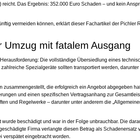
eicht. Das Ergebnis: 352.000 Euro Schaden – und kein Anspru
nftig vermeiden können, erklärt dieser Fachartikel der Pichler
er Umzug mit fatalem Ausgang
 Herausforderung: Die vollständige Übersiedlung eines technis
ahlreiche Spezialgeräte sollten transportiert werden, darunter
n zusammengestellt, die erfolgreich ein Angebot abgegeben hat
rderungen und einen spezifischen Vertragsanhang zur Gesamtleis
riften und Regelwerke – darunter unter anderem die
„Allgemeine
t wurde beschädigt und war in der Folge unbrauchbar. Die dara
 geschädigte Firma verlangte diesen Betrag als Schadenersatz 
i verspätet eingebracht worden.