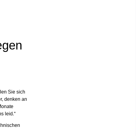
egen
len Sie sich
er, denken an
 Monate
s leid.“
chnischen