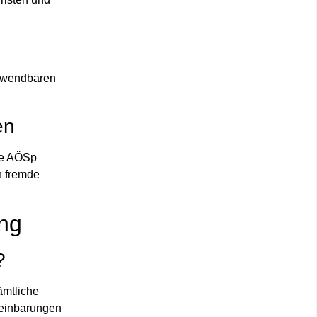
nwendbaren
en
ie AÖSp
h fremde
ung
?
ämtliche
reinbarungen