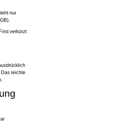
teht nur
BGB)
.
Frist
verkürzt
ausdrücklich
Das reichte
n.
fung
ar