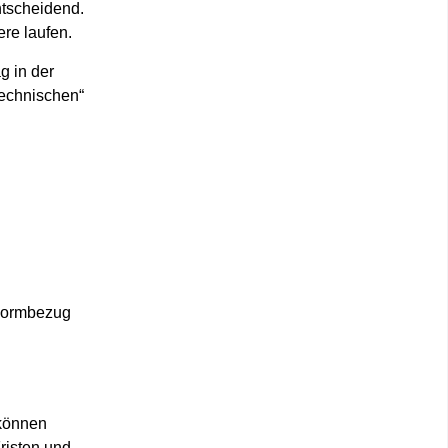
ntscheidend.
re laufen.
g in der
technischen“
 Normbezug
 können
risten und