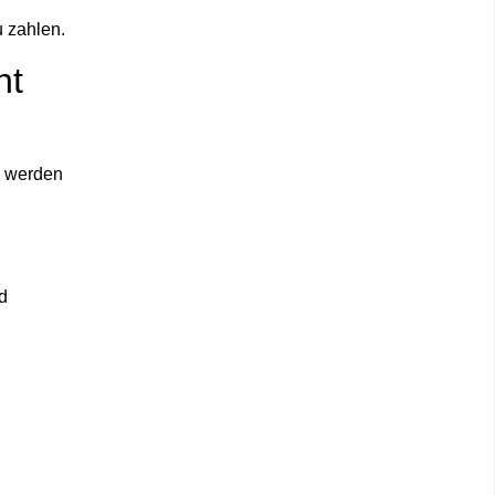
 zahlen.
ht
 werden
d