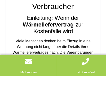
Verbraucher
Einleitung: Wenn der
Wärmeliefervertrag
zur
Kostenfalle wird
Viele Menschen denken beim Einzug in eine
Wohnung nicht lange über die Details ihres
Wärmeliefervertrages nach.
Die Vereinbarungen
wirken technisch, komplex und wirken auf den
ersten Blick wie ein unveränderbarer Teil des Miet-
oder Eigentumsverhältnisses. Doch was, wenn
Mail senden
Jetzt anrufen!
sich ausgerechnet hier Fallstricke verstecken?
Was, wenn Sie sich – ohne es zu wissen – über 20
Jahre an einen Anbieter binden, ohne realistische
Kündigungsmöglichkeit? Und wenn Sie gar nicht
verstehen, unter welchen Bedingungen sich Ihr
Preis erhöhen darf? Genau das passiert tagtäglich