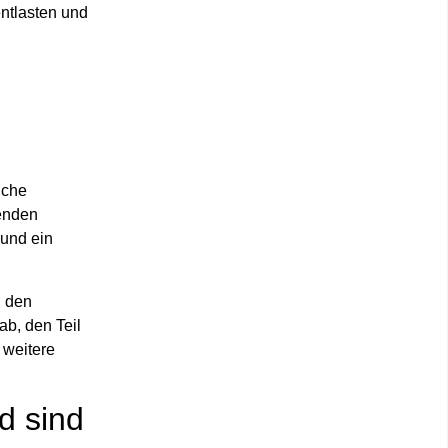
entlasten und
iche
henden
 und ein
: den
ab, den Teil
 weitere
d sind