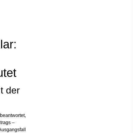
lar:
utet
t der
 beantwortet,
trags –
Ausgangsfall