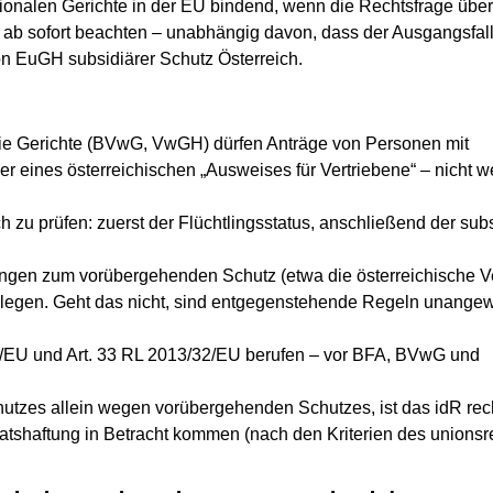
ionalen Gerichte in der EU bindend, wenn die Rechtsfrage über
ab sofort beachten – unabhängig davon, dass der Ausgangsfal
on
EuGH subsidiärer Schutz Österreich
.
e Gerichte (
BVwG
,
VwGH
) dürfen Anträge von Personen mit
 eines österreichischen „Ausweises für Vertriebene“ –
nicht
we
h zu prüfen
: zuerst der Flüchtlingsstatus, anschließend der sub
ngen zum vorübergehenden Schutz (etwa die österreichische V
ulegen
. Geht das nicht, sind entgegenstehende Regeln
unangew
5/EU und Art. 33 RL 2013/32/EU berufen – vor BFA, BVwG und
utzes allein wegen vorübergehenden Schutzes, ist das idR rech
atshaftung
in Betracht kommen (nach den Kriterien des unionsr