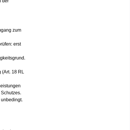
h der
Zugang zum
rüfen: erst
igkeitsgrund.
(Art. 18 RL
Leistungen
 Schutzes.
d unbedingt.