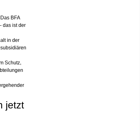
. Das BFA
 das ist der
lt in der
 subsidiären
em Schutz,
bteilungen
übergehender
jetzt