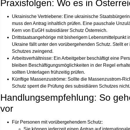
Praxisfolgen: Wo es in Österrei
Ukrainische Vertriebene
: Eine ukrainische Staatsbürgerin
muss den Antrag inhaltlich prüfen. Eine pauschale Unzul
Kern von
EuGH subsidiärer Schutz Österreich
.
Drittstaatsangehörige mit bisherigem Lebensmittelpunkt i
Ukraine fällt unter den vorübergehenden Schutz. Stellt er 
Schutzes zwingend.
Arbeitsverhältnisse
: Ein Arbeitgeber beschäftigt eine P
bleiben Beschäftigungsmöglichkeiten in der Regel erhal
sollten Unterlagen frühzeitig prüfen.
Künftige Massenzuströme
: Sollte die Massenzustrom-Rich
Schutz sperrt die Prüfung des subsidiären Schutzes nicht
Handlungsempfehlung: So gehe
vor
Für Personen mit vorübergehendem Schutz
:
Sie können jederzeit einen
Antrag auf international