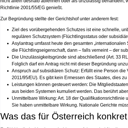
nicht allein deshalb ablehnen oder als unzulässig behandeln, 
Richtlinie 2001/55/EG genießt.
Zur Begründung stellte der Gerichtshof unter anderem fest:
Ziel des vorübergehenden Schutzes
ist eine schnelle, u
regulären Schutzsystem (Flüchtlingsstatus oder subsidiäre
Asylantrag umfasst heute den gesamten „internationalen 
die Flüchtlingseigenschaft, dann – falls verneint – der su
Die Unzulässigkeitsgründe sind abschließend
(Art. 33 RL
Folglich darf ein Antrag nicht mit dieser Begründung unzu
Anspruch auf subsidiären Schutz
: Erfüllt eine Person di
2011/95/EU). Es gibt kein Ermessen des Staates, dies zu
Leistungen können gesteuert werden
: Die Mitgliedstaat
aus beiden Systemen kumuliert werden. Das berührt aber
Unmittelbare Wirkung
: Art. 18 der Qualifikationsrichtlini
Sie haben unmittelbare Wirkung. Nationale Gerichte mü
Was das für Österreich konkret