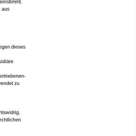
einstimmt.
l aus
gen dieses
sidiäre
ertriebenen-
endet zu
tswidrig.
echtlichen