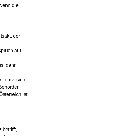
 wenn die
sakt, der
spruch auf
us, dann
n, dass sich
 Behörden
Österreich
ist
betrifft,