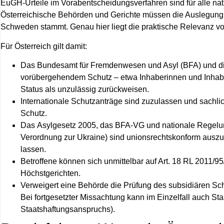
EuGH-Urteile im Vorabentscheidungsverfahren sind für
alle
nat
Österreichische Behörden und Gerichte müssen die Auslegung 
Schweden stammt. Genau hier liegt die praktische Relevanz v
Für Österreich gilt damit:
Das
Bundesamt für Fremdenwesen und Asyl (BFA)
und di
vorübergehendem Schutz – etwa Inhaberinnen und Inhaber
Status als unzulässig zurückweisen.
Internationale Schutzanträge sind
zuzulassen und sachlic
Schutz.
Das
Asylgesetz 2005
, das
BFA-VG
und nationale Regelu
Verordnung zur Ukraine) sind
unionsrechtskonform ausz
lassen
.
Betroffene können sich
unmittelbar
auf Art. 18 RL 2011/9
Höchstgerichten.
Verweigert eine Behörde die Prüfung des subsidiären Sch
Bei fortgesetzter Missachtung kann im Einzelfall auch
Sta
Staatshaftungsanspruchs).