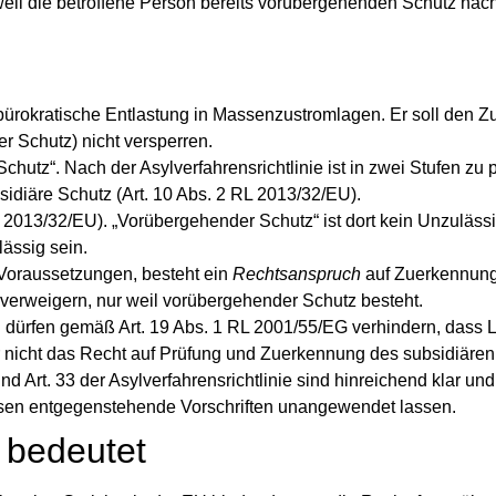
weil die betroffene Person bereits vorübergehenden Schutz nac
nbürokratische Entlastung in Massenzustromlagen. Er soll den 
r Schutz) nicht versperren.
Schutz“
. Nach der Asylverfahrensrichtlinie ist in zwei Stufen zu p
bsidiäre Schutz (Art. 10 Abs. 2 RL 2013/32/EU).
 2013/32/EU). „Vorübergehender Schutz“ ist dort kein Unzuläss
lässig sein.
e Voraussetzungen, besteht ein
Rechtsanspruch
auf Zuerkennung 
 verweigern, nur weil vorübergehender Schutz besteht.
en dürfen gemäß Art. 19 Abs. 1 RL 2001/55/EG verhindern, dass 
 nicht das Recht auf Prüfung und Zuerkennung des subsidiären
e und Art. 33 der Asylverfahrensrichtlinie sind hinreichend klar un
ssen entgegenstehende Vorschriften unangewendet lassen.
 bedeutet