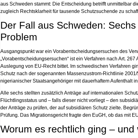
aus Schweden stammt: Die Entscheidung betrifft unmittelbar die
zugleich Rechtsklarheit für tausende Schutzsuchende zu schaf
Der Fall aus Schweden: Sechs
Problem
Ausgangspunkt war ein Vorabentscheidungsersuchen des Verwa
„Vorabentscheidungsersuchen“ ist ein Verfahren nach Art. 267
Auslegung von EU-Recht bittet. Im schwedischen Verfahren g
Schutz nach der sogenannten Massenzustrom-Richtlinie 2001/5
nigerianischer Staatsangehöriger mit dauerhaftem Aufenthalt in
Alle sechs stellten zusätzlich Anträge auf internationalen Schu
Flüchtlingsstatus und – falls dieser nicht vorliegt – den subsi
der Anträge zu prüfen, der auf subsidiären Schutz zielte. Beg
Prüfung. Das Migrationsgericht fragte den EuGH, ob das mit EU
Worum es rechtlich ging – und