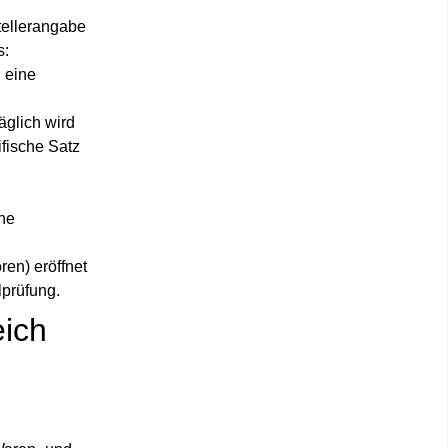
tellerangabe
s:
 eine
äglich wird
fische Satz
ne
en) eröffnet
lprüfung.
eich