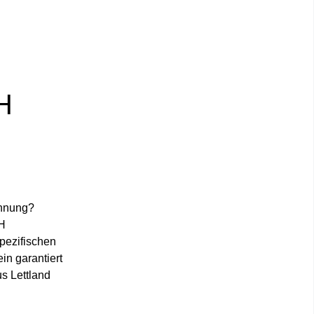
H
chnung?
GH
pezifischen
in garantiert
s Lettland