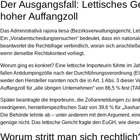
Der Ausgangsfall: Lettisches G
hoher Auffangzoll
Das Administratīvā rajona tiesa (Bezirksverwaltungsgericht, L
Ein „Vorabentscheidungsersuchen“ bedeutet, dass ein national
beantwortet die Rechtsfrage verbindlich, woran sich anschließen
wenn derselbe Rechtskontext vorliegt.
Worum ging es konkret? Eine lettische Importeurin führte im J
fallen Antidumpingzölle nach der Durchführungsverordnung (E
weder den Hersteller nannten noch die in Art. 1 Abs. 3 dieser 
Auffangzoll für „alle übrigen Unternehmen“ von 86,5 % fest (
Später beantragte die Importeurin, die Zollanmeldungen zu änd
niedrigeren, herstellerspezifischen Satz von 39,6 % für „Jias
Die Behörde lehnte ab – unter anderem mit dem Argument, ein
genüge nicht. Das lettische Gericht fragte den EuGH, wie diese
Worum stritt man sich rechtlich