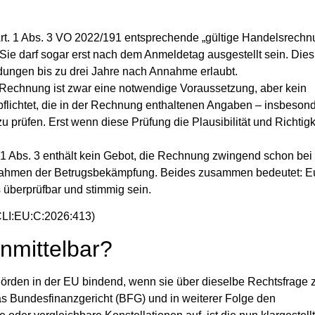
:
t. 1 Abs. 3 VO 2022/191 entsprechende „gültige Handelsrechn
e darf sogar erst nach dem Anmeldetag ausgestellt sein. Dies f
ungen bis zu drei Jahre nach Annahme erlaubt.
n Rechnung ist zwar eine notwendige Voraussetzung, aber kein
rpflichtet, die in der Rechnung enthaltenen Angaben – insbeson
u prüfen. Erst wenn diese Prüfung die Plausibilität und Richtigke
 1 Abs. 3 enthält kein Gebot, die Rechnung zwingend schon bei
nahmen der Betrugsbekämpfung. Beides zusammen bedeutet: 
überprüfbar und stimmig sein.
LI:EU:C:2026:413)
unmittelbar?
örden in der EU bindend, wenn sie über dieselbe Rechtsfrage 
das Bundesfinanzgericht (BFG) und in weiterer Folge den