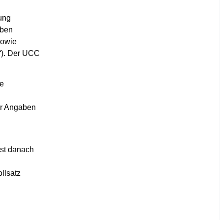
ung
aben
sowie
“). Der UCC
ie
er Angaben
rst danach
llsatz