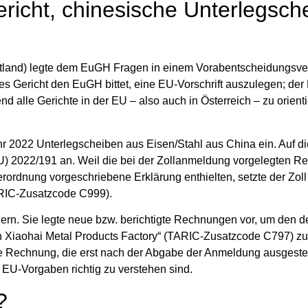
ericht, chinesische Unterlegsch
ettland) legte dem EuGH Fragen in einem Vorabentscheidungsver
es Gericht den EuGH bittet, eine EU‑Vorschrift auszulegen; de
d alle Gerichte in der EU – also auch in Österreich – zu orient
ahr 2022 Unterlegscheiben aus Eisen/Stahl aus China ein. Auf 
U) 2022/191 an. Weil die bei der Zollanmeldung vorgelegten 
Verordnung vorgeschriebene Erklärung enthielten, setzte der Zol
TARIC‑Zusatzcode C999).
ern. Sie legte neue bzw. berichtigte Rechnungen vor, um den de
han Xiaohai Metal Products Factory“ (TARIC‑Zusatzcode C797) zu
e Rechnung, die erst nach der Abgabe der Anmeldung ausgestel
 EU‑Vorgaben richtig zu verstehen sind.
?