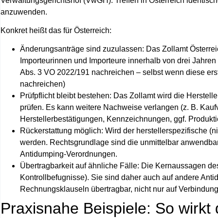
Verwaltungsgerichtshof (VwGH). Treffen in Österreich identische
anzuwenden.
Konkret heißt das für Österreich:
Änderungsanträge sind zuzulassen:
Das Zollamt Österrei
Importeurinnen und Importeure innerhalb von drei Jahre
Abs. 3 VO 2022/191 nachreichen – selbst wenn diese er
nachreichen)
Prüfpflicht bleibt bestehen:
Das Zollamt wird die Herstell
prüfen. Es kann weitere Nachweise verlangen (z. B. Kauf
Herstellerbestätigungen, Kennzeichnungen, ggf. Produktion
Rückerstattung möglich:
Wird der herstellerspezifische (n
werden. Rechtsgrundlage sind die unmittelbar anwendba
Antidumping‑Verordnungen.
Übertragbarkeit auf ähnliche Fälle:
Die Kernaussagen des
Kontrollbefugnisse). Sie sind daher auch auf andere An
Rechnungsklauseln übertragbar, nicht nur auf Verbindun
Praxisnahe Beispiele: So wirkt 