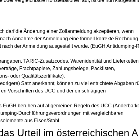
 oder vergleichbare Konstellationen auf, ist die nun klargestel
ch darf die Änderung einer Zollanmeldung akzeptieren, wenn
n nach Annahme der Anmeldung eine formell korrekte Rechnung 
st nach der Anmeldung ausgestellt wurde. (EuGH Antidumping
erangaben, TARIC‑Zusatzcodes, Warenidentität und Lieferkette
verträge, Frachtpapiere, Zahlungsbelege, Packlisten,
s- oder Qualitätszertifikate).
iedrigere) Satz anerkannt, können zu viel entrichtete Abgaben rü
ren Vorschriften des UCC und der einschlägigen
 EuGH beruhen auf allgemeinen Regeln des UCC (Änderbarke
tidumping‑Durchführungsverordnungen mit vergleichbaren
gselemente aus Eisen/Stahl.
das Urteil im österreichischen A