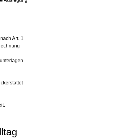
lte Auslegung
nach Art. 1
-Rechnung
nunterlagen
ckerstattet
it,
lltag