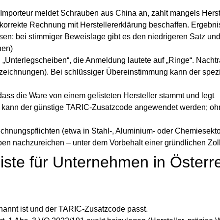
Importeur meldet Schrauben aus China an, zahlt mangels Hers
 korrekte Rechnung mit Herstellererklärung beschaffen. Ergebni
sen; bei stimmiger Beweislage gibt es den niedrigeren Satz und
hen)
„Unterlegscheiben“, die Anmeldung lautete auf „Ringe“. Nachtr
nnzeichnungen). Bei schlüssiger Übereinstimmung kann der spezi
 dass die Ware von einem gelisteten Hersteller stammt und legt
n, kann der günstige TARIC‑Zusatzcode angewendet werden; oh
hnungspflichten (etwa in Stahl‑, Aluminium‑ oder Chemiesektor
gaben nachzureichen – unter dem Vorbehalt einer gründlichen Zol
iste für Unternehmen in Österr
enannt
ist und der
TARIC‑Zusatzcode
passt.