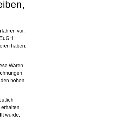
eiben,
fahren vor.
r EuGH
ieren haben,
diese Waren
Rechnungen
l den hohen
utlich
 erhalten.
lt wurde,