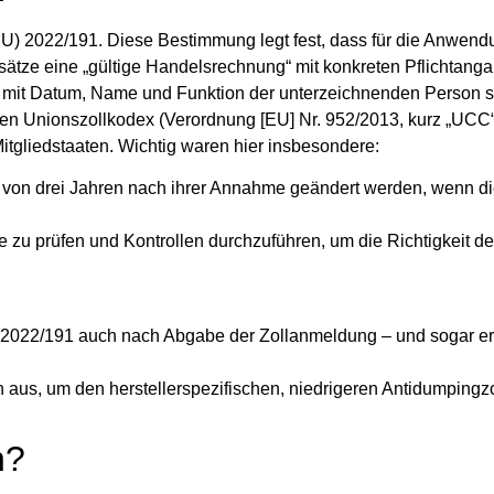
EU) 2022/191. Diese Bestimmung legt fest, dass für die Anwend
llsätze eine „gültige Handelsrechnung“ mit konkreten Pflichtang
rung mit Datum, Name und Funktion der unterzeichnenden Person 
 Unionszollkodex (Verordnung [EU] Nr. 952/2013, kurz „UCC
 Mitgliedstaaten. Wichtig waren hier insbesondere:
 von drei Jahren nach ihrer Annahme geändert werden, wenn d
 zu prüfen und Kontrollen durchzuführen, um die Richtigkeit d
VO 2022/191 auch nach Abgabe der Zollanmeldung – und sogar e
 aus, um den herstellerspezifischen, niedrigeren Antidumpingzo
n?