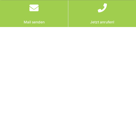
Mail senden
Jetzt anrufen!
OGH stoppt pauschale
FKZ I Rückforderung:
Nutzbarkeit zählt – nicht
der Umsatz. Was Mieter