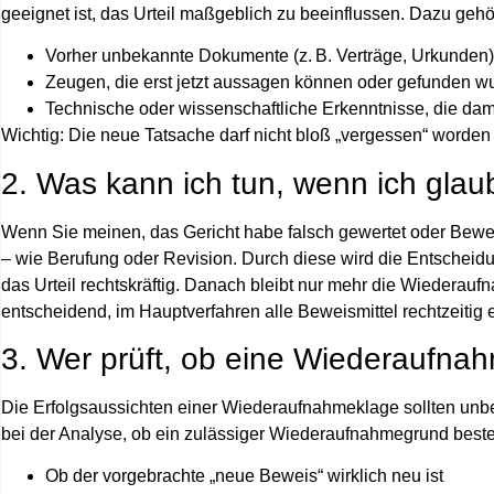
geeignet ist, das Urteil maßgeblich zu beeinflussen. Dazu geh
Vorher unbekannte Dokumente (z. B. Verträge, Urkunden)
Zeugen, die erst jetzt aussagen können oder gefunden w
Technische oder wissenschaftliche Erkenntnisse, die dam
Wichtig: Die neue Tatsache darf nicht bloß „vergessen“ worde
2. Was kann ich tun, wenn ich glaube
Wenn Sie meinen, das Gericht habe falsch gewertet oder Beweis
– wie Berufung oder Revision. Durch diese wird die Entscheidu
das Urteil
rechtskräftig
. Danach bleibt nur mehr
die Wiederauf
entscheidend,
im Hauptverfahren alle Beweismittel rechtzeitig
3. Wer prüft, ob eine Wiederaufnahm
Die Erfolgsaussichten einer Wiederaufnahmeklage sollten
unbe
bei der Analyse, ob ein zulässiger Wiederaufnahmegrund besteh
Ob der vorgebrachte „neue Beweis“ wirklich neu ist