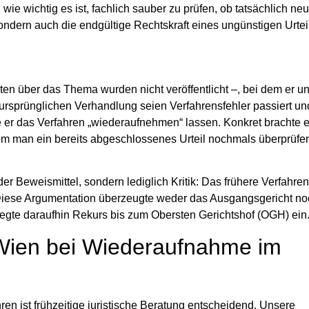
t, wie wichtig es ist, fachlich sauber zu prüfen, ob tatsächlich n
 sondern auch die endgültige Rechtskraft eines ungünstigen Urtei
iten über das Thema wurden nicht veröffentlicht –, bei dem er un
 ursprünglichen Verhandlung seien
Verfahrensfehler
passiert un
e er das Verfahren „wiederaufnehmen“ lassen. Konkret brachte e
dem man ein bereits abgeschlossenes Urteil nochmals überprüfe
r Beweismittel, sondern lediglich Kritik: Das frühere Verfahren
h. Diese Argumentation überzeugte weder das Ausgangsgericht n
legte daraufhin
Rekurs
bis zum Obersten Gerichtshof (OGH) ein
Wien bei Wiederaufnahme im
hren
ist frühzeitige juristische Beratung entscheidend. Unsere