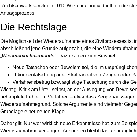
Rechtsanwaltskanzlei in 1010 Wien
prüft individuell, ob die s
Antragsprozess.
Die Rechtslage
Die Möglichkeit der Wiederaufnahme eines Zivilprozesses ist 
abschließend jene Gründe aufgezählt
, die eine Wiederaufnahm
„Wiederaufnahmegründe“
. Dazu zählen zum Beispiel:
Neue Tatsachen oder Beweismittel
, die im ursprüngliche
Urkundenfälschung oder Strafbarkeit
von Zeugen oder Par
Verfahrensbetrug
bzw. arglistige Täuschung durch die Ge
Wichtig:
Kritik am Urteil selbst, an der Auslegung von Beweise
behauptete Fehler im Verfahren – etwa dass Zeugenaussagen n
Wiederaufnahmegrund. Solche Argumente sind vielmehr Gegens
Grundlage einer neuen Klage.
Daher gilt:
Nur wer wirklich neue Erkenntnisse hat
, zum Beispi
Wiederaufnahme verlangen. Ansonsten bleibt das ursprüngliche U