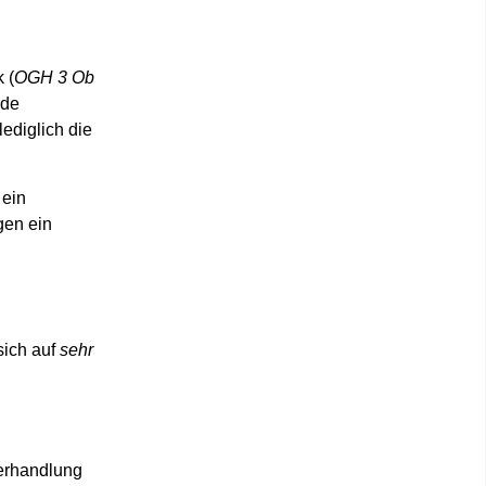
k
(
OGH 3 Ob
nde
lediglich die
 ein
gen ein
sich auf
sehr
Verhandlung