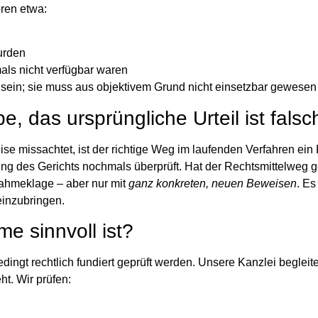
ören etwa:
urden
als nicht verfügbar waren
n sein; sie muss aus objektivem Grund
nicht einsetzbar
gewesen 
, das ursprüngliche Urteil ist falsc
e missachtet, ist der richtige Weg im
laufenden Verfahren
ein 
ng des Gerichts nochmals überprüft. Hat der Rechtsmittelweg ge
nahmeklage
– aber nur mit
ganz konkreten, neuen Beweisen
. Es
 einzubringen
.
e sinnvoll ist?
dingt rechtlich fundiert geprüft werden
. Unsere Kanzlei beglei
t. Wir prüfen: