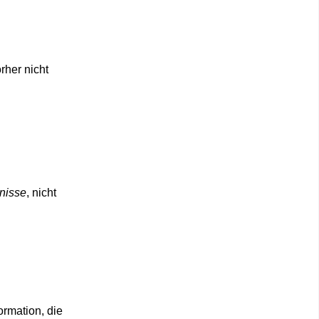
rher nicht
tnisse
, nicht
ormation
, die