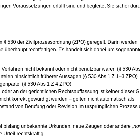
trengen Voraussetzungen erfüllt sind und begleitet Sie sicher dur
im
§ 530 der Zivilprozessordnung (ZPO)
geregelt. Darin werden
e überhaupt rechtfertigen. Es handelt sich dabei um sogenannt
n Verfahren nicht bekannt oder nicht benutzbar waren (§ 530 Ab
teien hinsichtlich früherer Aussagen (§ 530 Abs 1 Z 1–3 ZPO)
genpartei (§ 530 Abs 1 Z 4 ZPO)
n oder an der gerichtlichen Rechtsauffassung
ist
keiner dieser 
icht korrekt gewürdigt wurden – gelten
nicht
automatisch als
tand von Berufung oder Revision im ursprünglichen Prozess u
el bislang unbekannte Urkunden, neue Zeugen oder andere
„no
rteil rechtskräftig.