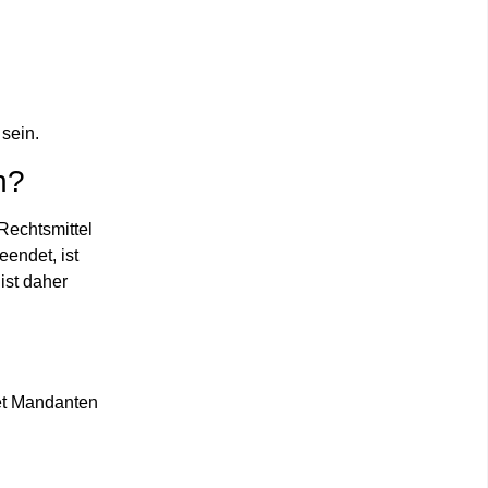
sein.
h?
Rechtsmittel
endet, ist
 ist daher
tet Mandanten