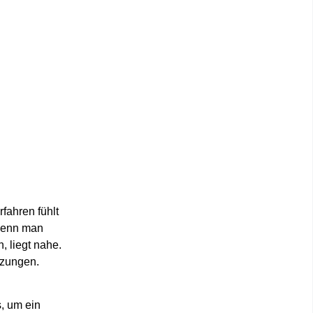
fahren fühlt
 wenn man
, liegt nahe.
tzungen.
s
, um ein