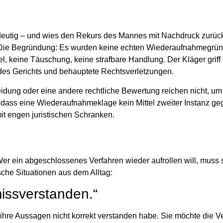
indeutig – und wies den Rekurs des Mannes
mit Nachdruck zurüc
 Die Begründung: Es wurden keine echten Wiederaufnahmegrü
el
, keine Täuschung, keine strafbare Handlung. Der Kläger griff 
 des Gerichts und behauptete Rechtsverletzungen.
heidung oder eine andere rechtliche Bewertung reichen
nicht
, um
ar, dass eine Wiederaufnahmeklage
kein Mittel zweiter Instanz ge
it
engen juristischen Schranken
.
 Wer ein abgeschlossenes Verfahren wieder aufrollen will, muss 
ische Situationen aus dem Alltag:
missverstanden.“
ht ihre Aussagen nicht korrekt verstanden habe. Sie möchte die 