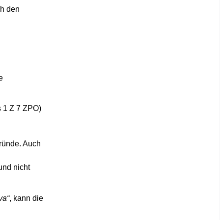
ch den
e
s 1 Z 7 ZPO)
Gründe
. Auch
nd nicht
va“
, kann die