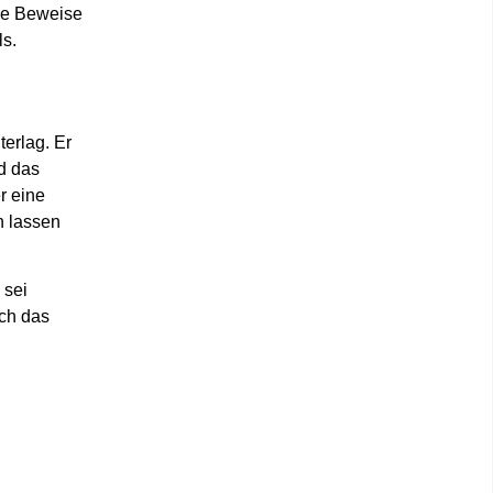
eue Beweise
ls.
terlag. Er
d das
r eine
n lassen
 sei
och das
.