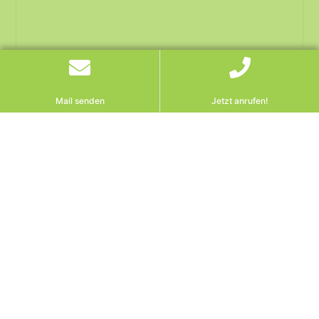
Mail senden
Jetzt anrufen!
Verfahrensunterbrechung
wegen EuGH: Was