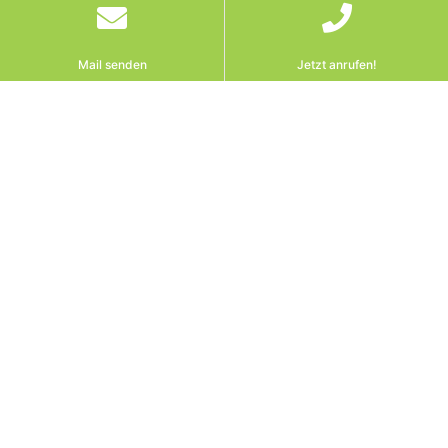
Mail senden
Jetzt anrufen!
Traktor gegen Auto auf
schmalem Güterweg:
OGH-Urteil zeigt, wann
Sie bremsen müssen –