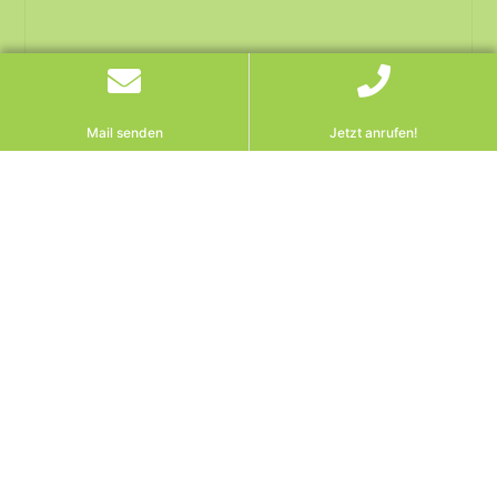
Mail senden
Jetzt anrufen!
OGH bestätigt klare Grenze:
Sturz im Stiegenhaus
ist kein
Dienstunfall – so sichern Sie
trotzdem Ihre Ansprüche