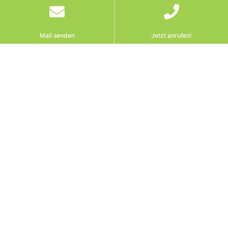
Mail senden
Jetzt anrufen!
OGH bestätigt: Revision
zurücknehmen trotz
Unterbrechung – wie Sie
jetzt klug handeln