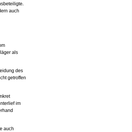
sbeteiligte.
dern auch
vom
läger als
heidung des
ht getroffen
nkret
terlief im
erhand
de auch