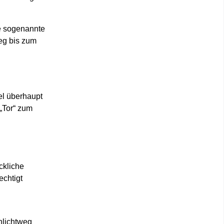
ne sogenannte
eg bis zum
el überhaupt
 „Tor“ zum
ckliche
echtigt
chlichtweg