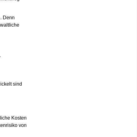
e
. Denn
waltliche
r
ickelt sind
dliche Kosten
tenrisiko von