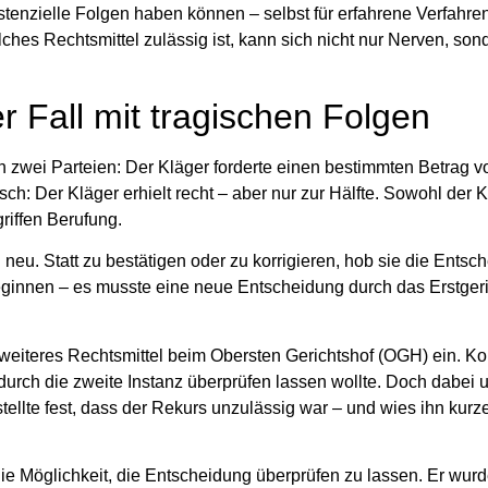
stenzielle Folgen haben können – selbst für erfahrene Verfahren
hes Rechtsmittel zulässig ist, kann sich nicht nur Nerven, son
r Fall mit tragischen Folgen
n zwei Parteien: Der Kläger forderte einen bestimmten Betrag 
ch: Der Kläger erhielt recht – aber nur zur Hälfte. Sowohl der K
riffen Berufung.
 neu. Statt zu bestätigen oder zu korrigieren,
hob sie die Entsc
eginnen – es musste eine neue Entscheidung durch das Erstgeric
n weiteres Rechtsmittel beim Obersten Gerichtshof (OGH) ein. Ko
urch die zweite Instanz überprüfen lassen wollte. Doch dabei un
ellte fest, dass
der Rekurs unzulässig war
– und wies ihn kurz
 die Möglichkeit, die Entscheidung überprüfen zu lassen. Er wur