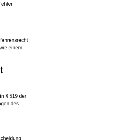
Fehler
erfahrensrecht
 wie einem
t
in § 519 der
ngen des
scheidung