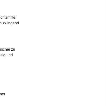
chtsmittel
rn zwingend
sicher zu
ssig und
iner