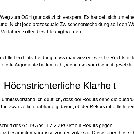
der Weg zum OGH grundsätzlich
versperrt
. Es handelt sich um ei
rund: Nicht jede prozessuale Zwischenentscheidung soll den W
, Verfahren sollen beschleunigt werden.
gerichtlichen Entscheidung muss man wissen,
welche Rechtsmitt
undierte Argumente helfen nicht, wenn das vom Gericht gesetzte
Höchstrichterliche Klarheit
unmissverständlich deutlich, dass der Rekurs
ohne die ausdrü
 Und zwar völlig unabhängig davon, ob der Rekurs inhaltlich ber
rschrift des § 519 Abs. 1 Z 2 ZPO ist ein Rekurs gegen
ganz bestimmten Voraussetzungen zulässig
. Diese lagen hier s