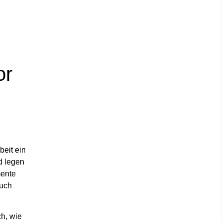
or
beit ein
d legen
mente
auch
h, wie