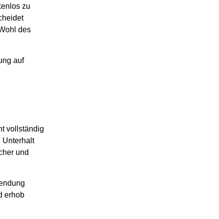
kenlos zu
cheidet
s Wohl des
ung auf
t vollständig
 Unterhalt
cher und
rwendung
nd erhob