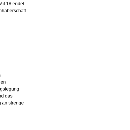
Mit 18 endet
inhaberschaft
m
den
ngslegung
nd das
g an strenge