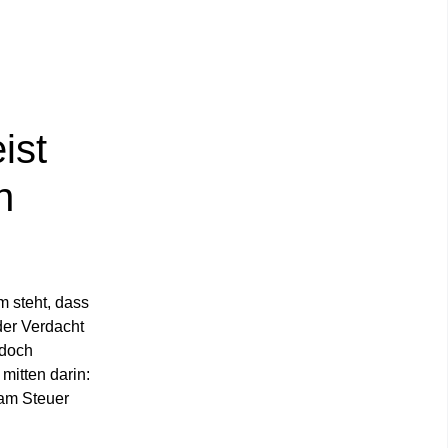
ist
n
m steht, dass
der Verdacht
 doch
mitten darin:
 am Steuer