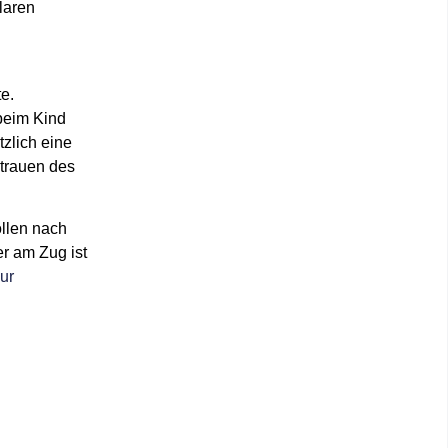
laren
e.
 beim Kind
zlich eine
trauen des
ollen nach
er am Zug ist
ur