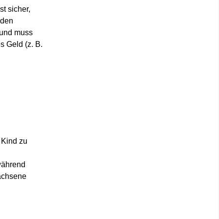
t sicher,
 den
 und muss
 Geld (z. B.
 Kind zu
 während
wachsene