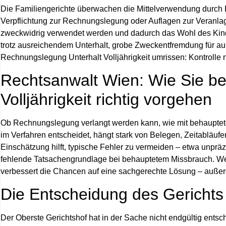
Die Familiengerichte überwachen die Mittelverwendung durch El
Verpflichtung zur Rechnungslegung oder Auflagen zur Veranla
zweckwidrig verwendet werden und dadurch das Wohl des Kinde
trotz ausreichendem Unterhalt, grobe Zweckentfremdung für auss
Rechnungslegung Unterhalt Volljährigkeit umrissen: Kontrolle 
Rechtsanwalt Wien: Wie Sie b
Volljährigkeit richtig vorgehen
Ob Rechnungslegung verlangt werden kann, wie mit behaupteten
im Verfahren entscheidet, hängt stark von Belegen, Zeitabläufe
Einschätzung hilft, typische Fehler zu vermeiden – etwa unpräzis
fehlende Tatsachengrundlage bei behauptetem Missbrauch. Wer
verbessert die Chancen auf eine sachgerechte Lösung – außerg
Die Entscheidung des Gerichts
Der Oberste Gerichtshof hat in der Sache nicht endgültig entsc