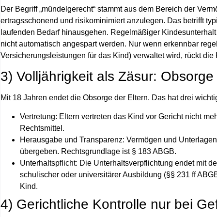
Der Begriff „mündelgerecht“ stammt aus dem Bereich der Vermög
ertragsschonend und risikominimiert anzulegen. Das betrifft t
laufenden Bedarf hinausgehen. Regelmäßiger Kindesunterhalt 
nicht automatisch angespart werden. Nur wenn erkennbar rege
Versicherungsleistungen für das Kind) verwaltet wird, rückt di
3) Volljährigkeit als Zäsur: Obsorg
Mit 18 Jahren endet die Obsorge der Eltern. Das hat drei wicht
Vertretung:
Eltern vertreten das Kind vor Gericht nicht me
Rechtsmittel.
Herausgabe und Transparenz:
Vermögen und Unterlagen, d
übergeben. Rechtsgrundlage ist § 183 ABGB.
Unterhaltspflicht:
Die Unterhaltsverpflichtung endet mit de
schulischer oder universitärer Ausbildung (§§ 231 ff ABG
Kind.
4) Gerichtliche Kontrolle nur bei 