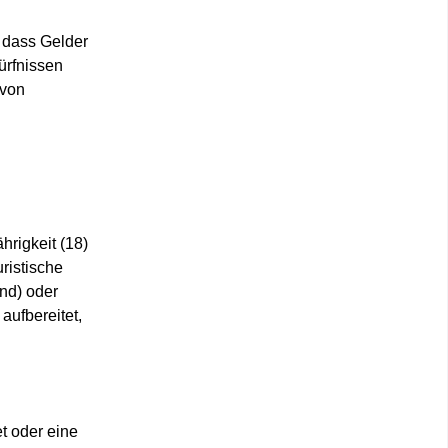
 dass Gelder
ürfnissen
 von
rigkeit (18)
ristische
ind) oder
ufbereitet,
t oder eine