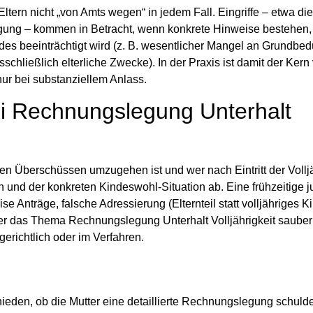
tern nicht „von Amts wegen“ in jedem Fall. Eingriffe – etwa die
gung – kommen in Betracht, wenn konkrete Hinweise bestehen,
s beeinträchtigt wird (z. B. wesentlicher Mangel an Grundbed
chließlich elterliche Zwecke). In der Praxis ist damit der Kern
nur bei substanziellem Anlass.
ei Rechnungslegung Unterhalt
 Überschüssen umzugehen ist und wer nach Eintritt der Volljäh
n und der konkreten Kindeswohl-Situation ab. Eine frühzeitige ju
e Anträge, falsche Adressierung (Elternteil statt volljähriges K
 das Thema Rechnungslegung Unterhalt Volljährigkeit sauber a
erichtlich oder im Verfahren.
hieden, ob die Mutter eine detaillierte Rechnungslegung schulde