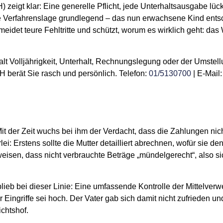
zeigt klar: Eine generelle Pflicht, jede Unterhaltsausgabe lüc
h die Verfahrenslage grundlegend – das nun erwachsene Kind ents
ermeidet teure Fehltritte und schützt, worum es wirklich geht: da
 Volljährigkeit, Unterhalt, Rechnungslegung oder der Umstell
 berät Sie rasch und persönlich. Telefon:
01/5130700
| E‑Mail:
it der Zeit wuchs bei ihm der Verdacht, dass die Zahlungen nich
: Erstens sollte die Mutter detailliert abrechnen, wofür sie den
isen, dass nicht verbrauchte Beträge „mündelgerecht“, also si
blieb bei dieser Linie: Eine umfassende Kontrolle der Mittelve
ür Eingriffe sei hoch. Der Vater gab sich damit nicht zufrieden u
chtshof.