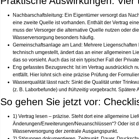
Praktische Auswirkungen: Vier t
Nachbarschaftsleitung:
Ein Eigentümer versorgt das Nachb
eine zweite Quelle ist vorhanden. Enthält der Vertrag ei
muss der Versorger die alternative Quelle nutzen oder di
Wasserversorgung
besonders häufig.
Gemeinschaftsanlage am Land:
Mehrere Liegenschaften b
technisch umgestellt, ändert das an einer allgemeinen Lief
das so vorsieht. Auch das ist ein typischer Fall der
Privat
Eng gefasstes Bezugsrecht:
Ist im Vertrag ausdrücklich 
entfällt. Hier lohnt sich eine präzise Prüfung der Formul
Wasserqualität lässt nach:
Sinkt die Qualität unter Trink
(z. B. Laborbefunde) und
frühzeitig
vorgebracht. Spätere A
So gehen Sie jetzt vor: Checkli
1) Vertrag lesen – präzise.
Steht dort eine allgemeine Lie
Änderungen/Erweiterungen/Neuanschlüssen“? Oder ist der
Wasserversorgung
der zentrale Ausgangspunkt.
2) Störungen dokumentieren.
Zeitpunkt, Dauer, Drucksch