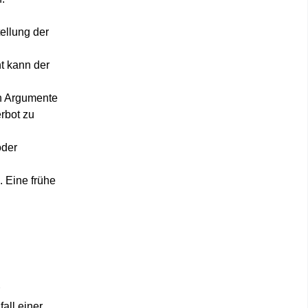
ellung der
ht kann der
en Argumente
rbot zu
oder
. Eine frühe
all einer