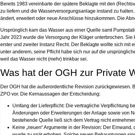
Bereits 1983 vereinbarte der spätere Beklagte mit den (Rechtsv
zu liefern und die Wasserversorgungsanlage instand zu halten. De
ändert, erweitert oder neue Anschlüsse hinzukommen. Die Abne
Ursprünglich kam das Wasser aus einer Quelle samt Pumpstatio
Jahr 2023 wurde die Versorgung der Kläger unterbrochen. Sie 
erster und zweiter Instanz Recht. Der Beklagte wollte sich mi
unter anderem, seine Pflicht habe sich nur auf die ursprüngli
weil das Wasser nicht (mehr) trinkbar sei.
Was hat der OGH zur Private 
Der OGH hat die außerordentliche Revision zurückgewiesen. B
ZPO vor. Die Kernaussagen der Entscheidung:
Umfang der Lieferpflicht:
Die vertragliche Verpflichtung b
Änderungen oder Erweiterungen der Anlage sowie von Ne
bestehende Quelle ließ sich dem Vertrag nicht entnehme
Keine „neuen“ Argumente in der Revision:
Der Einwand, d
wurde zu spät erhoben. Solche neuen Behauptungen sind 