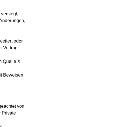
versiegt,
n Änderungen,
eitert oder
r Vertrag
n Quelle X
mit Beweisen
geachtet von
r
Private
: