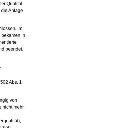
er Qualität
h die Anlage
.
hlossen. Im
d bekamen in
entierte
und beendet,
?
 502 Abs. 1
ängig von
 nicht mehr
qualität),
rbot).