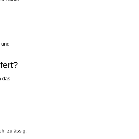
) und
fert?
h das
ehr zulässig.