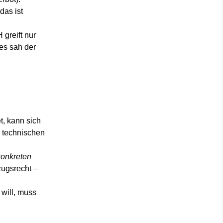
das ist
 greift nur
des sah der
t, kann sich
n technischen
konkreten
zugsrecht –
will, muss