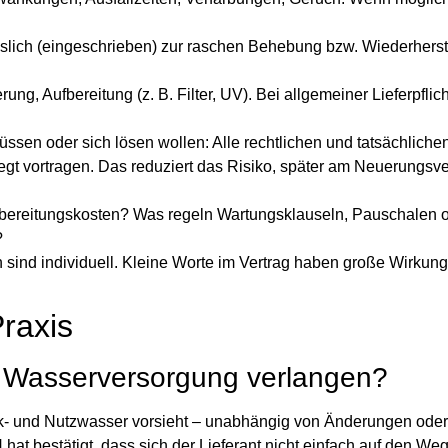
lich (eingeschrieben) zur raschen Behebung bzw. Wiederherst
ung, Aufbereitung (z. B. Filter, UV). Bei allgemeiner Lieferpflic
üssen oder sich lösen wollen: Alle rechtlichen und tatsächlich
egt vortragen. Das reduziert das Risiko, später am Neuerungsve
bereitungskosten? Was regeln Wartungsklauseln, Pauschalen 
?
ind individuell. Kleine Worte im Vertrag haben große Wirkung
raxis
r Wasserversorgung verlangen?
rink- und Nutzwasser vorsieht – unabhängig von Änderungen oder
 bestätigt, dass sich der Lieferant nicht einfach auf den Wegf