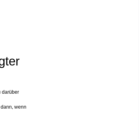
gter
u darüber
h dann, wenn