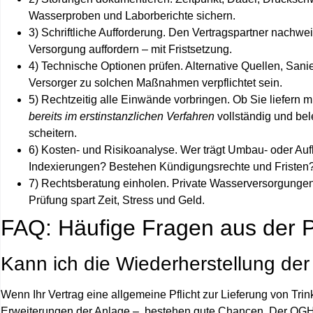
Wasserproben und Laborberichte sichern.
3) Schriftliche Aufforderung.
Den Vertragspartner nachweis
Versorgung auffordern – mit Fristsetzung.
4) Technische Optionen prüfen.
Alternative Quellen, Sanier
Versorger zu solchen Maßnahmen verpflichtet sein.
5) Rechtzeitig alle Einwände vorbringen.
Ob Sie liefern m
bereits im erstinstanzlichen Verfahren
vollständig und bel
scheitern.
6) Kosten- und Risikoanalyse.
Wer trägt Umbau- oder Auf
Indexierungen? Bestehen Kündigungsrechte und Fristen
7) Rechtsberatung einholen.
Private Wasserversorgungen s
Prüfung spart Zeit, Stress und Geld.
FAQ: Häufige Fragen aus der P
Kann ich die Wiederherstellung de
Wenn Ihr Vertrag eine allgemeine Pflicht zur Lieferung von T
Erweiterungen der Anlage –, bestehen gute Chancen. Der OGH hat