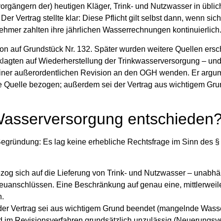
orgängern der) heutigen Kläger, Trink- und Nutzwasser in üblich
r Vertrag stellte klar: Diese Pflicht gilt selbst dann, wenn sic
hmer zahlten ihre jährlichen Wasserrechnungen kontinuierlich
n auf Grundstück Nr. 132. Später wurden weitere Quellen ersc
klagten auf Wiederherstellung der Trinkwasserversorgung – un
t einer außerordentlichen Revision an den OGH wenden. Er argum
che Quelle bezogen; außerdem sei der Vertrag aus wichtigem Gr
Wasserversorgung entschieden
egründung: Es lag keine erhebliche Rechtsfrage im Sinn des §
ezog sich auf die Lieferung von Trink- und Nutzwasser – unabh
uanschlüssen. Eine Beschränkung auf genau eine, mittlerweile
n.
er Vertrag sei aus wichtigem Grund beendet (mangelnde Wasser
im Revisionsverfahren grundsätzlich unzulässig (Neuerungsve