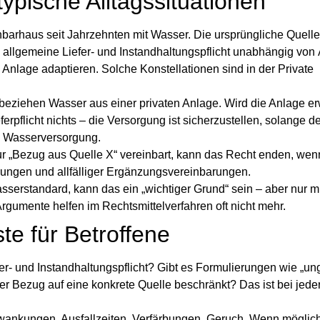
ypische Alltagssituationen
arhaus seit Jahrzehnten mit Wasser. Die ursprüngliche Quelle 
ne allgemeine Liefer- und Instandhaltungspflicht unabhängig vo
e Anlage adaptieren. Solche Konstellationen sind in der
Private
eziehen Wasser aus einer privaten Anlage. Wird die Anlage erw
erpflicht nichts – die Versorgung ist sicherzustellen, solange de
e Wasserversorgung
.
nur „Bezug aus Quelle X“ vereinbart, kann das Recht enden, wen
ierungen und allfälliger Ergänzungsvereinbarungen.
wasserstandard, kann das ein „wichtiger Grund“ sein – aber nur 
rgumente helfen im Rechtsmittelverfahren oft nicht mehr.
ste für Betroffene
fer- und Instandhaltungspflicht? Gibt es Formulierungen wie „un
 Bezug auf eine konkrete Quelle beschränkt? Das ist bei jede
wankungen, Ausfallzeiten, Verfärbungen, Geruch. Wenn möglich