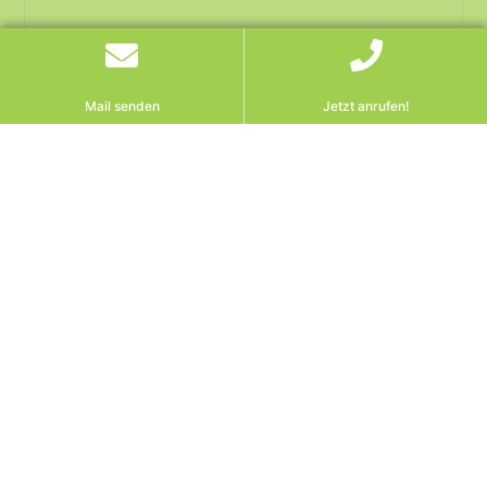
Mail senden
Jetzt anrufen!
Pflichtteil trotz
Testament? Warum viele
zu früh aufgeben – und