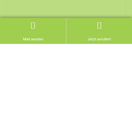
Mail senden
Jetzt anrufen!
Pflichtteil trotz
Enterbung: Wann