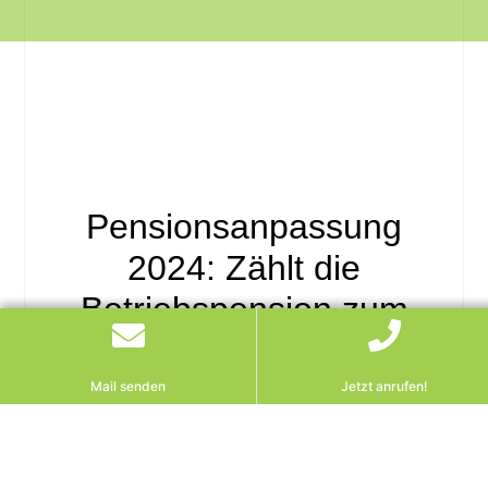
Pensionsanpassung
2024: Zählt die
Betriebspension zum
Gesamtpensionseinkomme
Mail senden
Jetzt anrufen!
Provokante These: Ihre
Betriebspension „zählt“ bei der
Pensionsanpassung 2024 oft gar