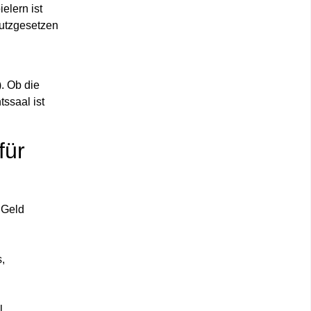
elern ist
hutzgesetzen
). Ob die
ssaal ist
für
 Geld
,
l,