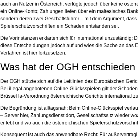
auch an Nutzer in Österreich, verfügte jedoch über keine öster
ein Online-Konto; Zahlungen liefen über ein maltesisches Bankk
sondern deren zwei Geschäftsführer – mit dem Argument, dass
Spielerschutzvorschriften ein Schaden entstanden sei.
Die Vorinstanzen erklärten sich für international unzuständig:
diese Entscheidungen jedoch auf und wies die Sache an das Ers
Verfahren ist hier fortzusetzen.
Was hat der OGH entschieden
Der OGH stützte sich auf die Leitlinien des Europäischen Geri
Bei illegal angebotenen Online-Glücksspielen gilt der Schaden 
Brüssel Ia-Verordnung österreichische Gerichte international z
Die Begründung ist alltagsnah: Beim Online-Glücksspiel verla
– Server hier, Zahlungsdienst dort, Gesellschaftssitz wieder woa
er lebt und wo auch die österreichischen Spielerschutzvorschrif
Konsequent ist auch das anwendbare Recht: Für außervertragl