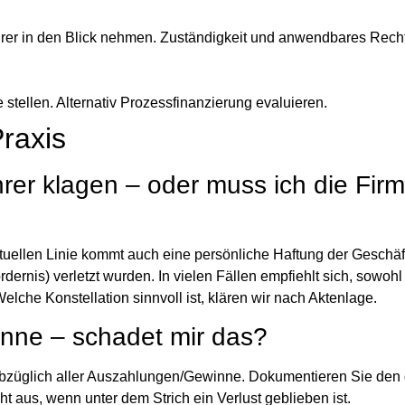
ührer in den Blick nehmen. Zuständigkeit und anwendbares Rech
tellen. Alternativ Prozessfinanzierung evaluieren.
raxis
rer klagen – oder muss ich die Fir
tuellen Linie kommt auch eine persönliche Haftung der Geschäft
ernis) verletzt wurden. In vielen Fällen empfiehlt sich, sowoh
lche Konstellation sinnvoll ist, klären wir nach Aktenlage.
nne – schadet mir das?
abzüglich aller Auszahlungen/Gewinne. Dokumentieren Sie den
 aus, wenn unter dem Strich ein Verlust geblieben ist.