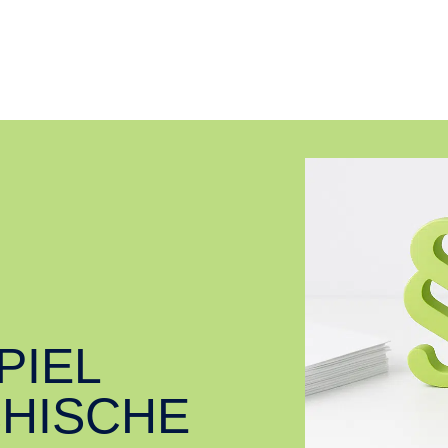
PIEL
HISCHE