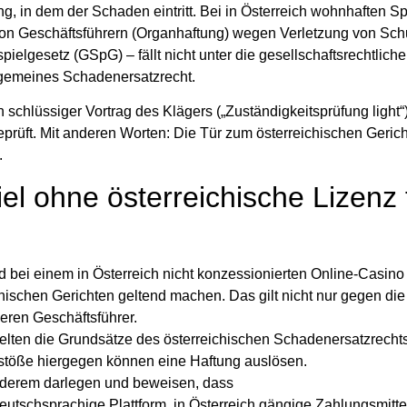
 in dem der Schaden eintritt. Bei in Österreich wohnhaften Spi
 von Geschäftsführern (Organhaftung) wegen Verletzung von Sc
elgesetz (GSpG) – fällt nicht unter die gesellschaftsrechtliche
lgemeines Schadenersatzrecht.
n schlüssiger Vortrag des Klägers („Zuständigkeitsprüfung light“
prüft. Mit anderen Worten: Die Tür zum österreichischen Gericht
.
l ohne österreichische Lizenz 
 bei einem in Österreich nicht konzessionierten Online-Casino
hischen Gerichten geltend machen. Das gilt nicht nur gegen die
deren Geschäftsführer.
gelten die Grundsätze des österreichischen Schadenersatzrechts
stöße hiergegen können eine Haftung auslösen.
derem darlegen und beweisen, dass
deutschsprachige Plattform, in Österreich gängige Zahlungsmitte