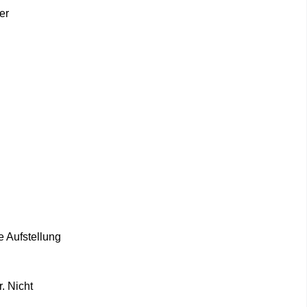
er
 Aufstellung
. Nicht