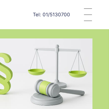
Tel: 01/5130700