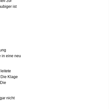
eil zur
ubiger ist
rung
 in eine neu
leitete
. Die Klage
 Die
gar nicht