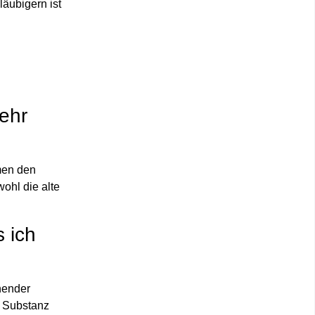
äubigern ist
mehr
hmen den
wohl die alte
 ich
chender
f Substanz