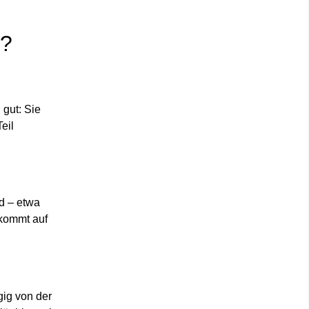
t?
 gut: Sie
eil
rd – etwa
 kommt auf
gig von der