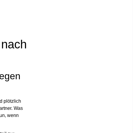
 nach
Regen
 plötzlich
artner. Was
tun, wenn