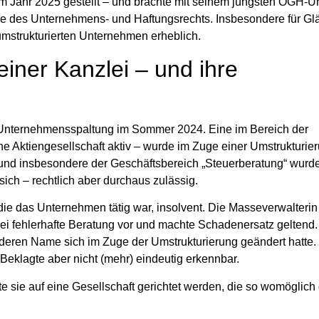
 Jahr 2025 gestellt – und brachte mit seinem jüngsten OGH-Urt
e des Unternehmens- und Haftungsrechts. Insbesondere für Glä
umstrukturierten Unternehmen erheblich.
einer Kanzlei – und ihre
r Unternehmensspaltung im Sommer 2024. Eine im Bereich der
ne Aktiengesellschaft aktiv – wurde im Zuge einer Umstrukturie
t, und insbesondere der Geschäftsbereich „Steuerberatung“ wurde
sich – rechtlich aber durchaus zulässig.
die das Unternehmen tätig war, insolvent. Die Masseverwalterin 
nzlei fehlerhafte Beratung vor und machte Schadenersatz geltend
, deren Name sich im Zuge der Umstrukturierung geändert hatte.
“ Beklagte aber nicht (mehr) eindeutig erkennbar.
fte sie auf eine Gesellschaft gerichtet werden, die so womöglich 