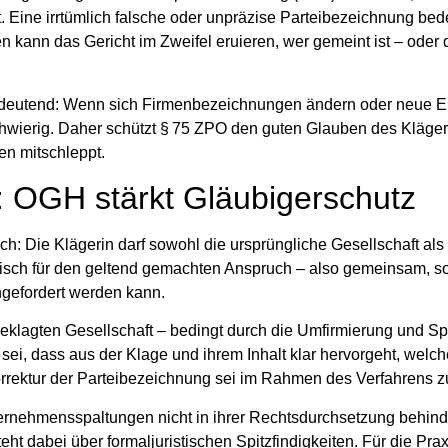
t
. Eine irrtümlich falsche oder unpräzise Parteibezeichnung bed
en kann das Gericht im Zweifel eruieren, wer gemeint ist – oder 
edeutend: Wenn sich Firmenbezeichnungen ändern oder neue E
schwierig. Daher schützt § 75 ZPO den guten Glauben des Kläger
ten mitschleppt.
: OGH stärkt Gläubigerschutz
ch: Die Klägerin darf
sowohl die ursprüngliche Gesellschaft als
isch
für den geltend gemachten Anspruch – also gemeinsam, s
ngefordert werden kann.
lagten Gesellschaft – bedingt durch die Umfirmierung und Sp
sei, dass aus der Klage und ihrem Inhalt klar hervorgeht, wel
rektur der Parteibezeichnung sei im Rahmen des Verfahrens zu
ternehmensspaltungen nicht in ihrer Rechtsdurchsetzung behind
steht dabei über formaljuristischen Spitzfindigkeiten. Für die Prax