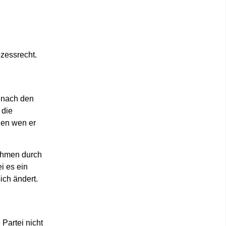
ozessrecht
.
. nach den
 die
gen wen er
nehmen durch
i es ein
ich ändert.
 Partei nicht