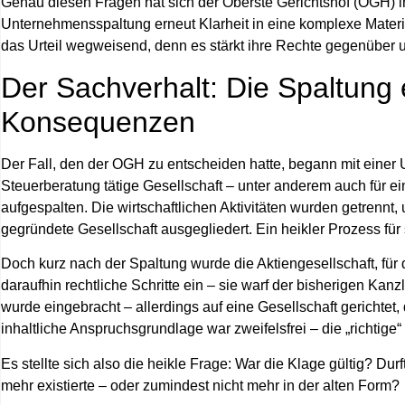
Genau diesen Fragen hat sich der Oberste Gerichtshof (OGH) im
Unternehmensspaltung erneut Klarheit in eine komplexe Materi
das Urteil wegweisend, denn es stärkt ihre Rechte gegenüber 
Der Sachverhalt: Die Spaltung 
Konsequenzen
Der Fall, den der OGH zu entscheiden hatte, begann mit eine
Steuerberatung tätige Gesellschaft – unter anderem auch für ei
aufgespalten. Die wirtschaftlichen Aktivitäten wurden getrenn
gegründete Gesellschaft ausgegliedert. Ein heikler Prozess für 
Doch kurz nach der Spaltung wurde die Aktiengesellschaft, für 
daraufhin rechtliche Schritte ein – sie warf der bisherigen Ka
wurde eingebracht – allerdings auf eine Gesellschaft gerichtet
inhaltliche Anspruchsgrundlage war zweifelsfrei – die „richtige
Es stellte sich also die heikle Frage: War die Klage gültig? Dur
mehr existierte – oder zumindest nicht mehr in der alten Form?