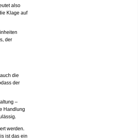
eutet also
die Klage auf
inheiten
s, der
 auch die
odass der
altung –
che Handlung
lässig.
ert werden.
is ist das ein