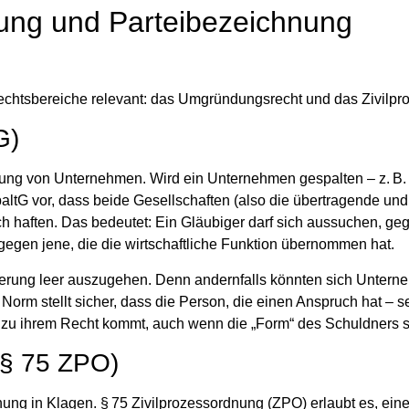
tung und Parteibezeichnung
Rechtsbereiche relevant: das
Umgründungsrecht
und das
Zivilpr
G)
ilung von Unternehmen. Wird ein Unternehmen gespalten – z. B
altG
vor, dass beide Gesellschaften (also die übertragende und
ch haften
. Das bedeutet: Ein Gläubiger darf sich aussuchen, ge
gegen jene, die die wirtschaftliche Funktion übernommen hat.
ierung leer auszugehen. Denn andernfalls könnten sich Unter
rm stellt sicher, dass die Person, die einen Anspruch hat – se
n zu ihrem Recht kommt, auch wenn die „Form“ des Schuldners s
(§ 75 ZPO)
nung
in Klagen. §
75 Zivilprozessordnung (ZPO)
erlaubt es, eine