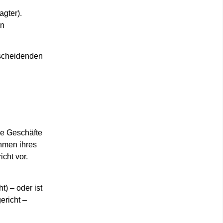
gter).
en
tscheidenden
ne Geschäfte
ahmen ihres
icht
vor.
t) – oder ist
ericht –