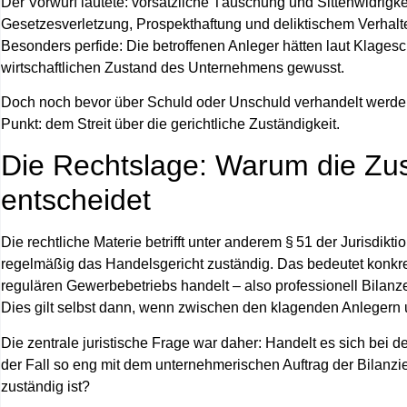
Der Vorwurf lautete:
vorsätzliche Täuschung und Sittenwidrigke
Gesetzesverletzung, Prospekthaftung und deliktischem Verhalt
Besonders perfide: Die betroffenen Anleger hätten laut Klageschr
wirtschaftlichen Zustand des Unternehmens gewusst.
Doch noch bevor über Schuld oder Unschuld verhandelt werden
Punkt:
dem Streit über die gerichtliche Zuständigkeit.
Die Rechtslage: Warum die Zus
entscheidet
Die rechtliche Materie betrifft unter anderem
§ 51 der Jurisdikt
regelmäßig das Handelsgericht zuständig. Das bedeutet konkret
regulären Gewerbebetriebs handelt – also professionell Bilanzen 
Dies gilt selbst dann, wenn
zwischen den klagenden Anlegern 
Die zentrale juristische Frage war daher: Handelt es sich bei de
der Fall so eng mit dem
unternehmerischen Auftrag der Bilanzi
zuständig ist?