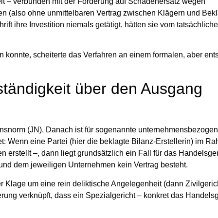
it
– verbunden mit der Forderung auf
Schadenersatz
wegen
en (also ohne unmittelbaren Vertrag zwischen Klägern und Bekla
ift ihre Investition niemals getätigt, hätten sie vom tatsächlich
 konnte, scheiterte das Verfahren an einem formalen, aber en
tändigkeit über den Ausgang
ionsnorm (JN)
. Danach ist für sogenannte unternehmensbezoge
: Wenn eine Partei (hier die beklagte Bilanz-Erstellerin) im R
erstellt –, dann liegt grundsätzlich ein Fall für das
Handelsger
und dem jeweiligen Unternehmen kein Vertrag besteht
.
r Klage um eine rein deliktische Angelegenheit (dann Zivilgerich
erung
verknüpft, dass ein Spezialgericht – konkret das Handelsg