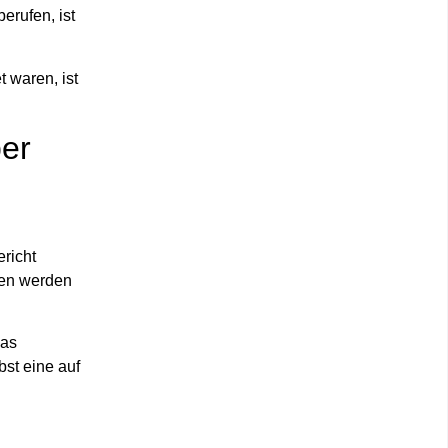
erufen, ist
t waren, ist
ber
ericht
fen werden
das
bst eine auf