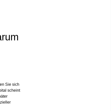
arum
en Sie sich
ital scheint
päter
ieller