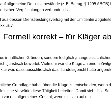
 auf allgemeine Deliktstatbestände (z. B. Betrug, § 1295 ABGB) b
erischen Verpflichtungen
verbunden ist.
kt aus dessen Dienstleistungsvertrag mit der Emittentin
abgeleite
xklusiv.
 Formell korrekt – für Kläger a
aus inhaltlichen Gründen
, sondern lediglich „mangels sachlicher
cht juristisch bewertet. Vielmehr war die Klage an einem Zivilg
klar war, dass ausschließlich das Handelsgericht hätte angeru
htliche Grundlage habe, über die Klage zu entscheiden, wenn 
iche Vorwürfe diese Tätigkeit betreffen. Damit steht fest: Sel
ch vor ein allgemeines Gericht
, wenn sie sich auf ein