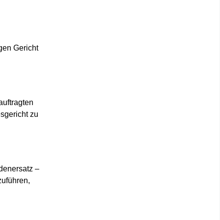
gen Gericht
auftragten
esgericht zu
adenersatz –
zuführen,