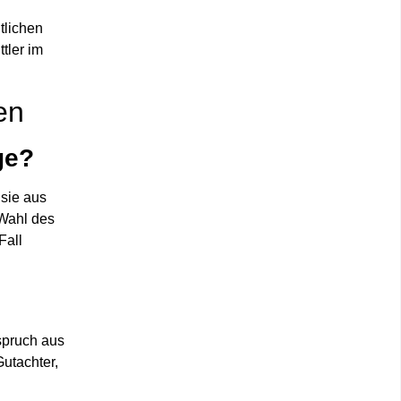
tlichen
tler im
en
ge?
 sie aus
 Wahl des
Fall
nspruch aus
Gutachter,