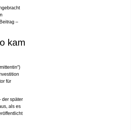
ngebracht
om
Beitrag –
So kam
mittentin“)
nvestition
or für
 der später
us, als es
röffentlicht