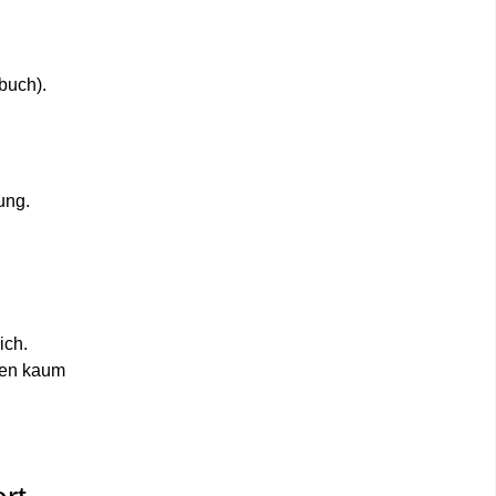
buch).
ung.
ich.
ngen kaum