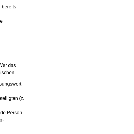
 bereits
te
 Wer das
wischen:
osungswort
eiligten (z.
ende Person
ng
-