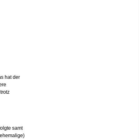
s hat der
ere
trotz
olgte samt
(ehemalige)