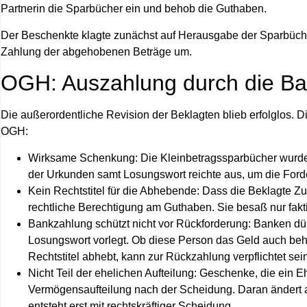
Partnerin die Sparbücher ein und behob die Guthaben.
Der Beschenkte klagte zunächst auf Herausgabe der Sparbücher. 
Zahlung der abgehobenen Beträge um.
OGH: Auszahlung durch die Ban
Die außerordentliche Revision der Beklagten blieb erfolglos.
OGH:
Wirksame Schenkung:
Die Kleinbetragssparbücher wurde
der Urkunden samt Losungswort reichte aus, um die For
Kein Rechtstitel für die Abhebende:
Dass die Beklagte Zu
rechtliche Berechtigung am Guthaben. Sie besaß nur fakti
Bankzahlung schützt nicht vor Rückforderung:
Banken dür
Losungswort vorlegt. Ob diese Person das Geld auch behal
Rechtstitel abhebt, kann zur Rückzahlung verpflichtet sein
Nicht Teil der ehelichen Aufteilung:
Geschenke, die ein Eheg
Vermögensaufteilung nach der Scheidung. Daran ändert a
entsteht erst mit rechtskräftiger Scheidung.