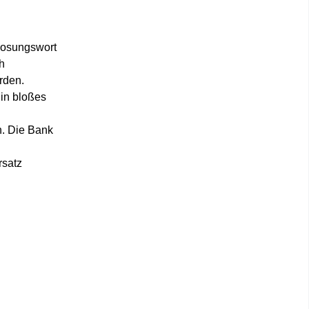
Losungswort
h
rden.
in bloßes
n. Die Bank
rsatz