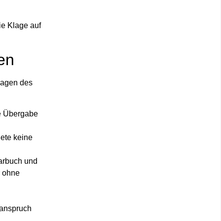
ie Klage auf
en
sagen des
ie Übergabe
ete keine
parbuch und
r ohne
sanspruch