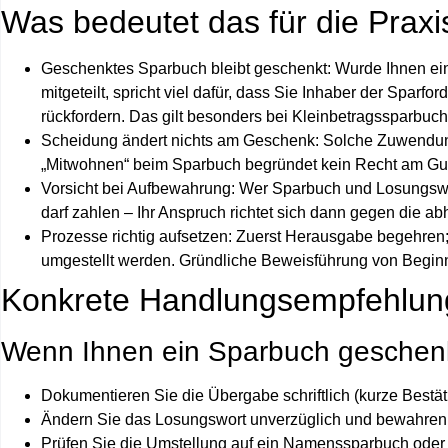
Was bedeutet das für die Praxi
Geschenktes Sparbuch bleibt geschenkt:
Wurde Ihnen ein
mitgeteilt, spricht viel dafür, dass Sie Inhaber der Sparf
rückfordern. Das gilt besonders bei
Kleinbetragssparbuc
Scheidung ändert nichts am Geschenk:
Solche Zuwendunge
„Mitwohnen“ beim Sparbuch begründet kein Recht am Gu
Vorsicht bei Aufbewahrung:
Wer Sparbuch und Losungswort
darf zahlen – Ihr Anspruch richtet sich dann gegen die 
Prozesse richtig aufsetzen:
Zuerst Herausgabe begehren; i
umgestellt werden. Gründliche Beweisführung von Beginn
Konkrete Handlungsempfehlu
Wenn Ihnen ein Sparbuch geschen
Dokumentieren Sie die Übergabe schriftlich (kurze Bestät
Ändern Sie das Losungswort unverzüglich und bewahren 
Prüfen Sie die Umstellung auf ein Namenssparbuch oder 