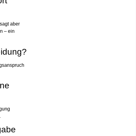
rt
sagt aber
n – ein
eidung?
ungsanspruch
ine
igung
.
gabe