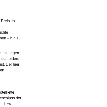
Preis. In
ichte
eben – hin zu
 auszulegen.
ntscheiden.
st. Der hier
en.
otelkette
eschluss der
it bzw.