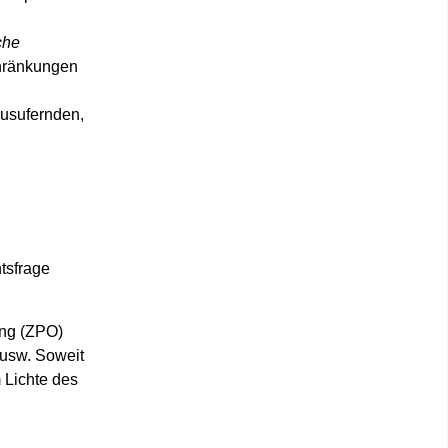
che
chränkungen
ausufernden,
tsfrage
ung (ZPO)
 usw. Soweit
 Lichte des