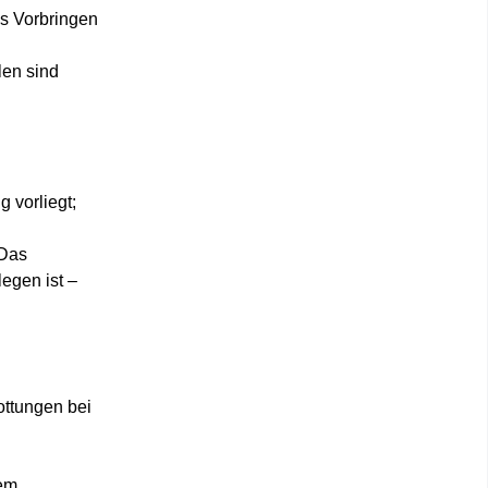
as Vorbringen
len sind
 vorliegt;
 Das
egen ist –
ottungen bei
nem