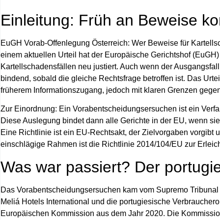
Einleitung: Früh an Beweise k
EuGH Vorab-Offenlegung Österreich
: Wer Beweise für Kartells
einem aktuellen Urteil hat der Europäische Gerichtshof (EuGH)
Kartellschadensfällen neu justiert. Auch wenn der Ausgangsfall 
bindend, sobald die gleiche Rechtsfrage betroffen ist. Das Urtei
früherem Informationszugang, jedoch mit klaren Grenzen gege
Zur Einordnung: Ein
Vorabentscheidungsersuchen
ist ein Verf
Diese Auslegung bindet dann alle Gerichte in der EU, wenn sie
Eine
Richtlinie
ist ein EU-Rechtsakt, der Zielvorgaben vorgibt u
einschlägige Rahmen ist die
Richtlinie 2014/104/EU
zur Erlei
Was war passiert? Der portugi
Das Vorabentscheidungsersuchen kam vom
Supremo Tribunal 
Meliá Hotels International
und die portugiesische Verbrauchero
Europäischen Kommission aus dem Jahr 2020. Die Kommission st