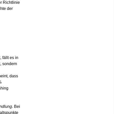
r Richtlinie
hte der
ällt es in
t, sondern
eint, dass
%
shing
ndlung
. Bei
altspunkte