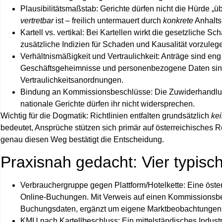
Plausibilitätsmaßstab:
Gerichte dürfen nicht die Hürde „
vertretbar
ist – freilich untermauert durch
konkrete
Anhalts
Kartell vs. vertikal:
Bei Kartellen wirkt die gesetzliche Sc
zusätzliche Indizien für Schaden und Kausalität vorzuleg
Verhältnismäßigkeit und Vertraulichkeit:
Anträge sind eng
Geschäftsgeheimnisse und personenbezogene Daten sin
Vertraulichkeitsanordnungen.
Bindung an Kommissionsbeschlüsse:
Die Zuwiderhandlun
nationale Gerichte dürfen ihr nicht widersprechen.
Wichtig für die Dogmatik: Richtlinien entfalten grundsätzlich
ke
bedeutet, Ansprüche stützen sich primär auf
österreichisches R
genau diesen Weg bestätigt die Entscheidung.
Praxisnah gedacht: Vier typisc
Verbrauchergruppe gegen Plattform/Hotelkette:
Eine öster
Online‑Buchungen. Mit Verweis auf einen Kommissionsbes
Buchungsdaten, ergänzt um eigene Marktbeobachtungen z
KMU nach Kartellbeschluss:
Ein mittelständisches Indus