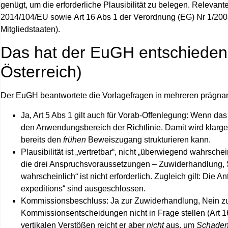
genügt, um die erforderliche Plausibilität zu belegen. Relev
2014/104/EU sowie
Art 16 Abs 1
der Verordnung (EG) Nr 1/200
Mitgliedstaaten).
Das hat der EuGH entschiede
Österreich)
Der EuGH beantwortete die Vorlagefragen in mehreren prägnan
Ja, Art 5 Abs 1 gilt auch für Vorab‑Offenlegung:
Wenn das n
den Anwendungsbereich der Richtlinie. Damit wird klargest
bereits den
frühen
Beweiszugang strukturieren kann.
Plausibilität ist „vertretbar“, nicht „überwiegend wahrschei
die drei Anspruchsvoraussetzungen – Zuwiderhandlung, S
wahrscheinlich“ ist nicht erforderlich. Zugleich gilt: Die
expeditions“ sind ausgeschlossen.
Kommissionsbeschluss: Ja zur Zuwiderhandlung, Nein zu
Kommissionsentscheidungen nicht in Frage stellen (Art 1
vertikalen
Verstößen reicht er aber
nicht
aus, um
Schade