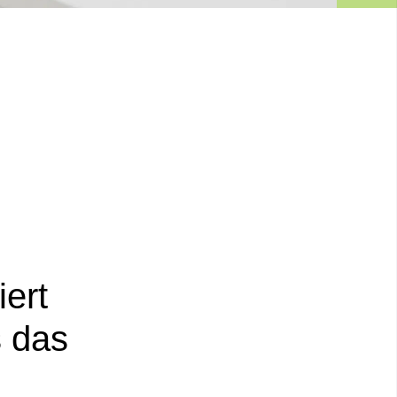
ert
s das