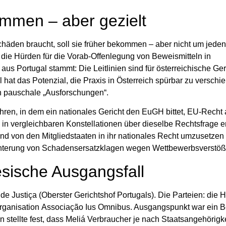
ommen – aber gezielt
chäden braucht, soll sie früher bekommen – aber nicht um jeden 
 die Hürden für die
Vorab-Offenlegung von Beweismitteln
in
aus Portugal stammt: Die Leitlinien sind für österreichische Ger
l hat das Potenzial, die Praxis in Österreich spürbar zu verschi
n pauschale „Ausforschungen“.
ahren, in dem ein nationales Gericht den EuGH bittet, EU-Recht
 in vergleichbaren Konstellationen über dieselbe Rechtsfrage e
nd von den Mitgliedstaaten in ihr nationales Recht umzusetzen i
chterung von Schadensersatzklagen wegen Wettbewerbsverstöß
esische Ausgangsfall
de Justiça
(Oberster Gerichtshof Portugals). Die Parteien: die H
rganisation
Associação Ius Omnibus
. Ausgangspunkt war ein B
ellte fest, dass Meliá Verbraucher je nach Staatsangehörigke