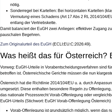
nötig.
Sonderregel bei Kartellen:
Bei
horizontalen Kartellen
(kla
Vermutung
eines Schadens (Art 17 Abs 2 RL 2014/104/EU
entlang der Vertriebskette.
Damit balanciert der EuGH zwei Anliegen: effektiver Zugang z
pauschalen Begehren.
Zum Originalurteil des EuGH
(ECLI:EU:C:2026:49).
Was heißt das für Österreich?
Vorweg: EuGH-Urteile in Vorabentscheidungsverfahren sind fü
betroffen ist. Österreichische Gerichte müssen die nun klargest
Österreich hat die Richtlinie 2014/104/EU u. a. durch Anpass
umgesetzt. Diese enthalten besondere Regeln zu Offenlegung,
das nationale Prozessrecht
Vorab‑Offenlegung
oder vergleichb
EuGH‑Urteils (Stichwort:
EuGH Vorab-Offenlegung Österreich
)
Vorab‑Offenlegung ist grundsätzlich möglich
, wenn das na