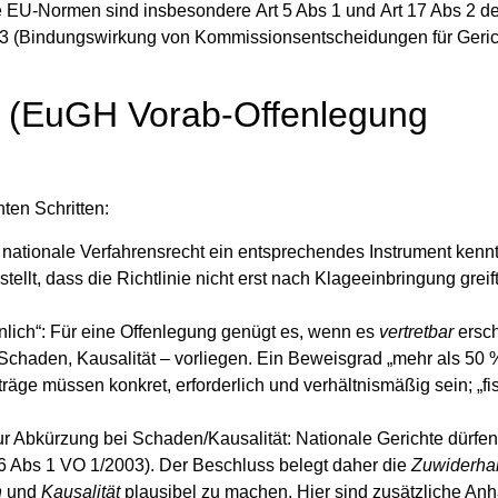
ante EU-Normen sind insbesondere
Art 5 Abs 1
und
Art 17 Abs 2
de
3 (Bindungswirkung von Kommissionsentscheidungen für Geric
n (EuGH Vorab-Offenlegung
ten Schritten:
ationale Verfahrensrecht ein entsprechendes Instrument kennt, f
ellt, dass die Richtlinie nicht erst nach Klageeinbringung greif
nlich“:
Für eine Offenlegung genügt es, wenn es
vertretbar
ersch
chaden, Kausalität – vorliegen. Ein Beweisgrad „mehr als 50 
 Anträge müssen
konkret, erforderlich und verhältnismäßig
sein; „fi
r Abkürzung bei Schaden/Kausalität:
Nationale Gerichte dürfen
6 Abs 1 VO 1/2003). Der Beschluss belegt daher die
Zuwiderha
n
und
Kausalität
plausibel zu machen. Hier sind zusätzliche Anh