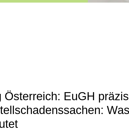
Österreich: EuGH präzisi
rtellschadenssachen: Wa
utet