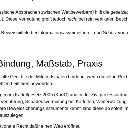
ssische Absprachen zwischen Wettbewerbern) hilft die
gesetzli
). Diese Vermutung greift jedoch
nicht
bei rein vertikalen Bes
u Beweismitteln bei Informationsasymmetrien – und Schutz vor 
 Bindung, Maßstab, Praxis
r
alle
Gerichte der Mitgliedstaaten bindend, wenn dieselbe Rech
ellten Leitlinien anwenden.
ungen im
Kartellgesetz 2005 (KartG)
und in der
Zivilprozessordn
 Verjährung, Schadensvermutung bei Kartellen, Weiterwälzung
are Beweissicherungsinstrumente kennt, sind diese ab sofort im
 auszulegen:
tionale Recht dafür einen Weg eröffnet.