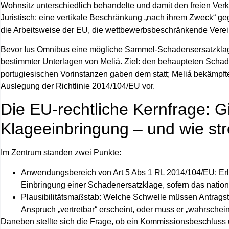
Wohnsitz unterschiedlich behandelte und damit den freien Ve
Juristisch: eine
vertikale
Beschränkung „nach ihrem Zweck“ g
die Arbeitsweise der EU, die wettbewerbsbeschränkende Verei
Bevor Ius Omnibus eine mögliche Sammel-Schadensersatzklage 
bestimmter Unterlagen
von Meliá. Ziel: den behaupteten Schad
portugiesischen Vorinstanzen gaben dem statt; Meliá bekämpf
Auslegung der Richtlinie 2014/104/EU vor.
Die EU-rechtliche Kernfrage: G
Klageeinbringung – und wie stre
Im Zentrum standen zwei Punkte:
Anwendungsbereich von Art 5 Abs 1 RL 2014/104/EU:
Erl
Einbringung einer Schadenersatzklage, sofern das nation
Plausibilitätsmaßstab:
Welche Schwelle müssen Antragstel
Anspruch „vertretbar“ erscheint, oder muss er „wahrscheinl
Daneben stellte sich die Frage, ob ein
Kommissionsbeschluss