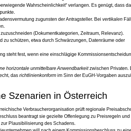
überwiegende Wahrscheinlichkeit“ verlangen. Es genügt, dass d
punkte.
hadensvermutung zugunsten der Antragsteller. Bei
vertikalen
Fäl
en.
 zuzuschneiden (Dokumentkategorien, Zeitraum, Relevanz).
d zu schützen, etwa durch Schwärzungen, Datenräume oder
g steht fest, wenn eine einschlägige Kommissionsentscheidung
ine horizontale unmittelbare Anwendbarkeit
zwischen Privaten.
echt
, das
richtlinienkonform
im Sinn der EuGH‑Vorgaben auszul
he Szenarien in Österreich
reichische Verbraucherorganisation prüft regionale Preisabsch
chluss beantragt sie gezielte Offenlegung zu Preisregeln und
ur Plausibilisierung des Schadens.
trieunternehmen will nach einem Kommissionsbeschluss zu ei