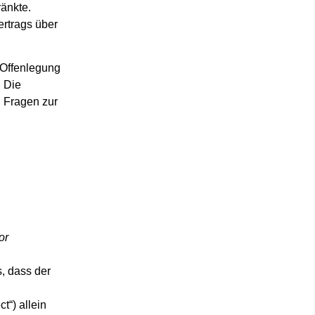
änkte.
ertrags über
Offenlegung
. Die
 Fragen zur
or
, dass der
t“) allein