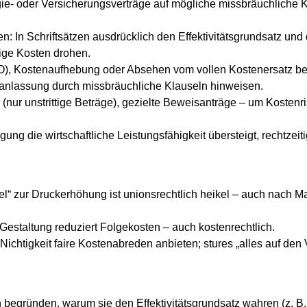
rgie- oder Versicherungsverträge auf mögliche missbräuchliche 
: In Schriftsätzen ausdrücklich den Effektivitätsgrundsatz und 
ige Kosten drohen.
PO), Kostenaufhebung oder Absehen vom vollen Kostenersatz be
ranlassung durch missbräuchliche Klauseln hinweisen.
(nur unstrittige Beträge), gezielte Beweisanträge – um Kostenr
ung die wirtschaftliche Leistungsfähigkeit übersteigt, rechtzeit
el“ zur Druckerhöhung ist unionsrechtlich heikel – auch nach 
estaltung reduziert Folgekosten – auch kostenrechtlich.
ichtigkeit faire Kostenabreden anbieten; stures „alles auf den
 begründen, warum sie den Effektivitätsgrundsatz wahren (z. B