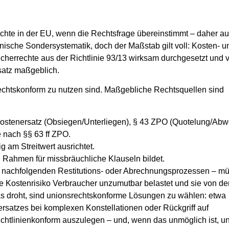
chte in der EU, wenn die Rechtsfrage übereinstimmt – daher a
lnische Sondersystematik, doch der Maßstab gilt voll: Kosten- u
rrechte aus der Richtlinie 93/13 wirksam durchgesetzt und ve
satz maßgeblich.
echtskonform zu nutzen sind. Maßgebliche Rechtsquellen sind
Kostenersatz (Obsiegen/Unterliegen), § 43 ZPO (Quotelung/Ab
e nach §§ 63 ff ZPO.
am Streitwert ausrichtet.
Rahmen für missbräuchliche Klauseln bildet.
oft nachfolgenden Restitutions- oder Abrechnungsprozessen – m
e Kostenrisiko Verbraucher unzumutbar belastet und sie von de
as droht, sind unionsrechtskonforme Lösungen zu wählen: etwa
atzes bei komplexen Konstellationen oder Rückgriff auf
richtlinienkonform auszulegen – und, wenn das unmöglich ist,