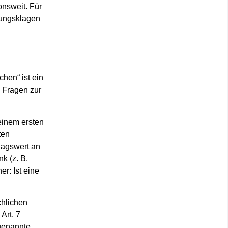
onsweit. Für
lungsklagen
hen“ ist ein
 Fragen zur
einem ersten
ten
lagswert an
k (z. B.
r: Ist eine
chlichen
Art. 7
ogenannte