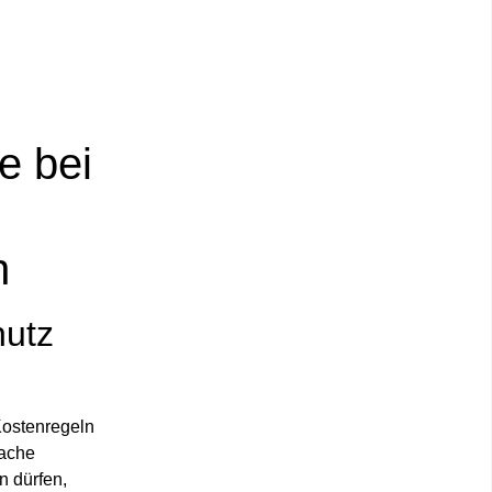
e bei
h
hutz
Kostenregeln
sache
n dürfen,