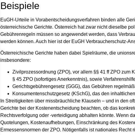
Beispiele
EuGH‑Urteile in Vorabentscheidungsverfahren binden alle Geri
österreichische Gerichte. Österreich hat zwar nicht dieselbe po
Gebührenregeln müssen so angewendet werden, dass Verbrauche
werden können. Auch hier ist der
EuGH Verbraucherschutz
-An
Österreichische Gerichte haben dabei Spielräume, die unionsr
insbesondere:
Zivilprozessordnung (ZPO), vor allem §§ 41 ff ZPO zum 
§ 45 ZPO (sofortiges Anerkenntnis), sowie Verfahrenshilf
Gerichtsgebührengesetz (GGG), das Gebühren regelmäßig 
Konsumentenschutzgesetz (KSchG), das den inhaltlichen 
In Streitigkeiten über missbräuchliche Klauseln – und in den 
Gerichte bei der Kostenentscheidung beachten, ob das konkret
Rechtsverfolgung oder -verteidigung abhalten könnte. Wenn d
Quotelungen, Kostenaufhebungen, Einschränkung des Kosteners
Ermessensnormen der ZPO. Nötigenfalls ist nationales Recht 