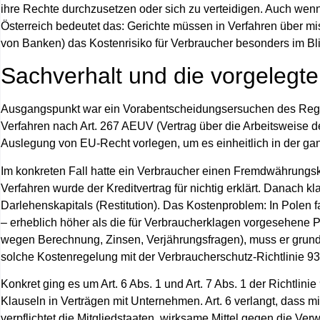
ihre Rechte durchzusetzen oder sich zu verteidigen. Auch wen
Österreich bedeutet das: Gerichte müssen in Verfahren über 
von Banken) das Kostenrisiko für Verbraucher besonders im Bl
Sachverhalt und die vorgelegt
Ausgangspunkt war ein Vorabentscheidungsersuchen des Regio
Verfahren nach Art. 267 AEUV (Vertrag über die Arbeitsweise
Auslegung von EU‑Recht vorlegen, um es einheitlich in der 
Im konkreten Fall hatte ein Verbraucher einen Fremdwährungsk
Verfahren wurde der Kreditvertrag für nichtig erklärt. Danach
Darlehenskapitals (Restitution). Das Kostenproblem: In Polen 
– erheblich höher als die für Verbraucherklagen vorgesehene Pa
wegen Berechnung, Zinsen, Verjährungsfragen), muss er grundsä
solche Kostenregelung mit der Verbraucherschutz‑Richtlinie 
Konkret ging es um Art. 6 Abs. 1 und Art. 7 Abs. 1 der Richtlin
Klauseln in Verträgen mit Unternehmen. Art. 6 verlangt, dass mi
verpflichtet die Mitgliedstaaten, wirksame Mittel gegen die Ve