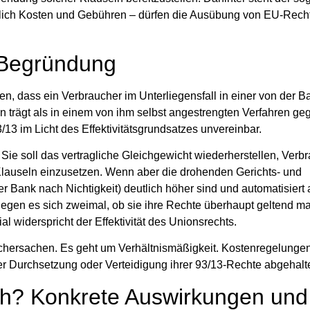
ießlich Kosten und Gebühren – dürfen die Ausübung von EU‑Rech
 Begründung
n, dass ein Verbraucher im Unterliegensfall in einer von der B
trägt als in einem von ihm selbst angestrengten Verfahren ge
3/13 im Licht des Effektivitätsgrundsatzes unvereinbar.
 Sie soll das vertragliche Gleichgewicht wiederherstellen, Verb
lauseln einzusetzen. Wenn aber die drohenden Gerichts- und
r Bank nach Nichtigkeit) deutlich höher sind und automatisier
egen es sich zweimal, ob sie ihre Rechte überhaupt geltend m
widerspricht der Effektivität des Unionsrechts.
uchersachen. Es geht um Verhältnismäßigkeit. Kostenregelungen
er Durchsetzung oder Verteidigung ihrer 93/13‑Rechte abgehal
ch? Konkrete Auswirkungen und