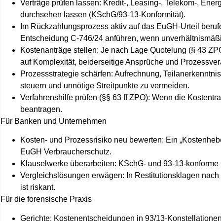
Verträge prüfen lassen: Kredit-, Leasing-, Telekom-, Ene
durchsehen lassen (KSchG/93‑13‑Konformität).
Im Rückzahlungsprozess aktiv auf das EuGH‑Urteil berufen
Entscheidung C‑746/24 anführen, wenn unverhältnismäß
Kostenanträge stellen: Je nach Lage Quotelung (§ 43 Z
auf Komplexität, beiderseitige Ansprüche und Prozessve
Prozessstrategie schärfen: Aufrechnung, Teilanerkenntnis 
steuern und unnötige Streitpunkte zu vermeiden.
Verfahrenshilfe prüfen (§§ 63 ff ZPO): Wenn die Kostentrag
beantragen.
Für Banken und Unternehmen
Kosten- und Prozessrisiko neu bewerten: Ein „Kostenheb
EuGH Verbraucherschutz
.
Klauselwerke überarbeiten: KSchG- und 93‑13‑konforme G
Vergleichslösungen erwägen: In Restitutionsklagen nach N
ist riskant.
Für die forensische Praxis
Gerichte: Kostenentscheidungen in 93/13‑Konstellationen