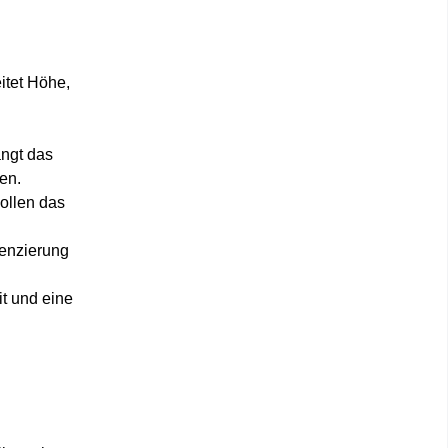
itet Höhe,
angt das
en.
ollen das
renzierung
it und eine