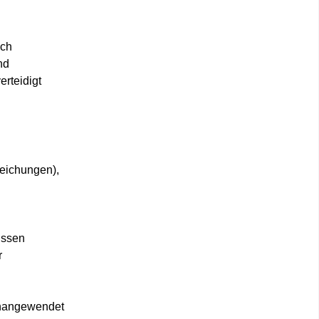
uch
nd
rteidigt
weichungen),
üssen
r
 unangewendet