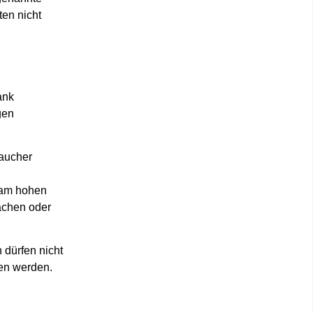
ten nicht
ank
gen
raucher
t am hohen
achen oder
 dürfen nicht
ten werden.