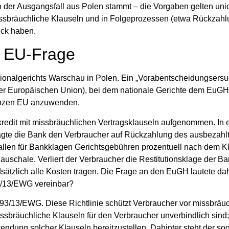
n der Ausgangsfall aus Polen stammt – die Vorgaben gelten uni
missbräuchliche Klauseln und in Folgeprozessen (etwa Rückzah
ick haben.
e EU‑Frage
nalgerichts Warschau in Polen. Ein „Vorabentscheidungsersuc
 der Europäischen Union), bei dem nationale Gerichte dem EuGH
ganzen EU anzuwenden.
redit mit missbräuchlichen Vertragsklauseln aufgenommen. In 
 klagte die Bank den Verbraucher auf Rückzahlung des ausbezahl
fallen für Bankklagen Gerichtsgebühren prozentuell nach dem K
uschale. Verliert der Verbraucher die Restitutionsklage der Ban
tzlich alle Kosten tragen. Die Frage an den EuGH lautete dahe
93/13/EWG vereinbar?
ie 93/13/EWG. Diese Richtlinie schützt Verbraucher vor missbräu
ssbräuchliche Klauseln für den Verbraucher unverbindlich sind; 
rwendung solcher Klauseln bereitzustellen. Dahinter steht der s