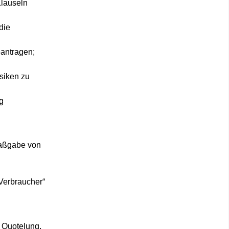
Klauseln
die
antragen;
isiken zu
ig
Maßgabe von
 Verbraucher“
. Quotelung,