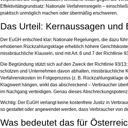
Effektivitätsgrundsatz: Nationale Verfahrensregeln – einschl
praktisch unmöglich machen oder übermäßig erschweren.
Das Urteil: Kernaussagen und
Der EuGH entschied klar: Nationale Regelungen, die dazu führe
erhobenen Rückzahlungsklage erheblich höhere Gerichtskosten 
missbräuchliche Klauseln, sind mit Art. 6 und 7 der Richtlinie 9
Die Begründung stützt sich auf den Zweck der Richtlinie 93/13:
schützen und Unternehmen davon abhalten, missbräuchliche K
Verfahrenskosten im Folgeprozess (z. B. Rückzahlungsklage de
Klagswert hängen, wirkt das abschreckend – Verbraucher überl
im Nachgang verteidigen. Genau dieses Abschreckungspotenzial 
Wichtig: Der EuGH verlangt keine kostenfreie Justiz in Verbra
so gestaltet oder angewendet werden, dass Verbraucher von d
Was bedeutet das für Österrei