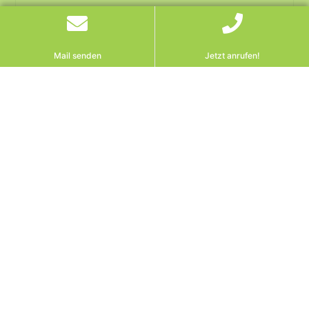
Mail senden
Jetzt anrufen!
EuGH
Speichermedienvergütung
B2B Österreich: EuGH
bestätigt