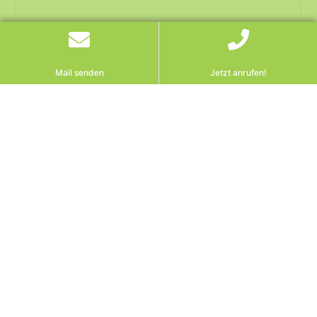
Mail senden
Jetzt anrufen!
Neues EuGH‑Urteil zu
EuGH Russland-
Sanktionen