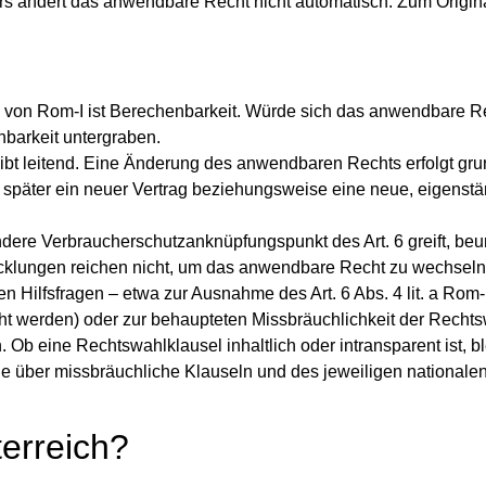
rs ändert das anwendbare Recht nicht automatisch. Zum Origina
l von Rom‑I ist Berechenbarkeit. Würde sich das anwendbare R
barkeit untergraben.
eibt leitend. Eine Änderung des anwendbaren Rechts erfolgt gru
 später ein neuer Vertrag beziehungsweise eine neue, eigenst
ere Verbraucherschutzanknüpfungspunkt des Art. 6 greift, beurt
klungen reichen nicht, um das anwendbare Recht zu wechseln
n Hilfsfragen – etwa zur Ausnahme des Art. 6 Abs. 4 lit. a Rom
cht werden) oder zur behaupteten Missbräuchlichkeit der Recht
Ob eine Rechtswahlklausel inhaltlich oder intransparent ist, bl
ie über missbräuchliche Klauseln und des jeweiligen nationale
terreich?