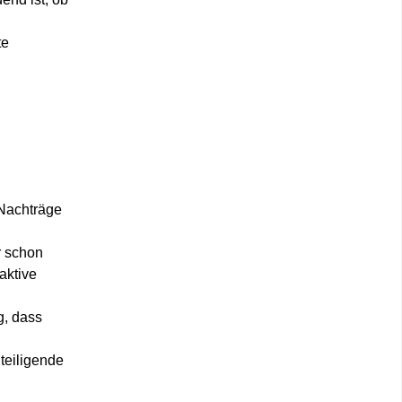
te
 Nachträge
r schon
aktive
g, dass
teiligende