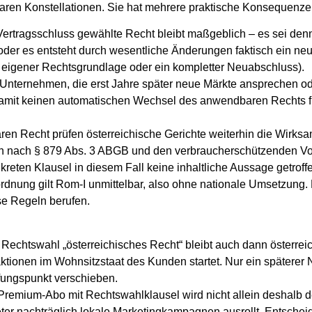
baren Konstellationen. Sie hat mehrere praktische Konsequenze
ertragsschluss gewählte Recht bleibt maßgeblich – es sei denn
oder es entsteht durch wesentliche Änderungen faktisch ein neu
t eigener Rechtsgrundlage oder ein kompletter Neuabschluss).
Unternehmen, die erst Jahre später neue Märkte ansprechen o
 damit keinen automatischen Wechsel des anwendbaren Rechts f
 Recht prüfen österreichische Gerichte weiterhin die Wirksa
n nach § 879 Abs. 3 ABGB und den verbraucherschützenden Vor
eten Klausel in diesem Fall keine inhaltliche Aussage getroff
dnung gilt Rom‑I unmittelbar, also ohne nationale Umsetzung. 
ese Regeln berufen.
 Rechtswahl „österreichisches Recht“ bleibt auch dann österre
ktionen im Wohnsitzstaat des Kunden startet. Nur ein späterer 
fungspunkt verschieben.
 Premium‑Abo mit Rechtswahlklausel wird nicht allein deshalb
eter nachträglich lokale Marketingkampagnen ausrollt. Entscheid