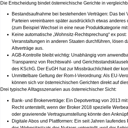
Die Entscheidung bindet österreichische Gerichte in vergleich
Bestandsaufnahme bei bestehenden Verträgen:
Das bei V
Parteien vereinbaren später ausdrücklich etwas anderes 
(zum Beispiel Wechsel in eine neue Produktkategorie mi
Keine automatische „Wohnsitz‑Rechtsprechung“ ex post:
Veranstaltungen in anderen Staaten durchführen, lösen
Altverträge aus.
AGB‑Kontrolle bleibt wichtig:
Unabhängig vom anwendbaren
Transparenz von Rechtswahl- und Gerichtsstandsklausel
des KSchG. Der EuGH hat zur Missbräuchlichkeit der konkr
Unmittelbare Geltung der Rom‑I‑Verordnung:
Als EU‑Veror
können sich vor österreichischen Gerichten direkt auf di
Drei typische Alltagsszenarien aus österreichischer Sicht:
Bank- und Brokerverträge:
Ein Depotvertrag von 2013 mit
Recht unterstellt, wenn der Broker 2018 spezielle Werbea
oder gravierende Vertragsumstellung könnte den Anknüp
Digitale Abos und Plattformen:
Ein seit Jahren laufendes
des Wohnsitzstaats des Nutzers unterstellt, weil der Anbi