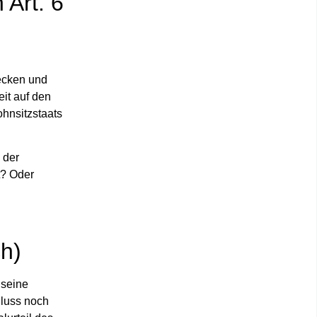
 Art. 6
ecken und
it auf den
hnsitzstaats
 der
t? Oder
h)
 seine
hluss noch