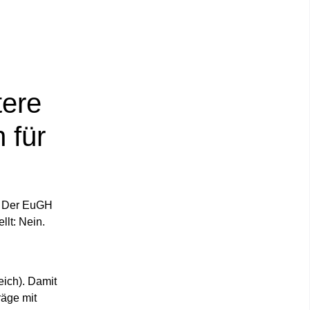
tere
 für
Der EuGH
llt: Nein.
eich). Damit
räge mit