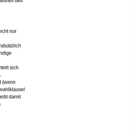
lurteil des
echt nur
ndsätzlich
ändige
eilt sich
.
‑I (wenn
swahlklausel
eibt damit
n