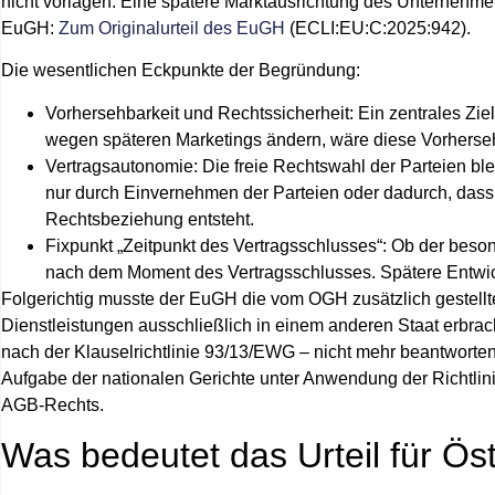
nicht vorlagen. Eine spätere Marktausrichtung des Unternehme
EuGH:
Zum Originalurteil des EuGH
(ECLI:EU:C:2025:942).
Die wesentlichen Eckpunkte der Begründung:
Vorhersehbarkeit und Rechtssicherheit:
Ein zentrales Zie
wegen späteren Marketings ändern, wäre diese Vorherseh
Vertragsautonomie:
Die freie Rechtswahl der Parteien bl
nur durch Einvernehmen der Parteien oder dadurch, dass
Rechtsbeziehung entsteht.
Fixpunkt „Zeitpunkt des Vertragsschlusses“:
Ob der besond
nach dem Moment des Vertragsschlusses. Spätere Entwic
Folgerichtig musste der EuGH die vom OGH zusätzlich gestellte
Dienstleistungen ausschließlich in einem anderen Staat erbra
nach der Klauselrichtlinie 93/13/EWG – nicht mehr beantworten. 
Aufgabe der nationalen Gerichte unter Anwendung der Richtlin
AGB‑Rechts.
Was bedeutet das Urteil für Ös