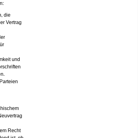
n:
, die
er Vertrag
der
ür
mkeit und
schriften
en.
Parteien
ichischem
Neuvertrag
 dem Recht
end ist, ob