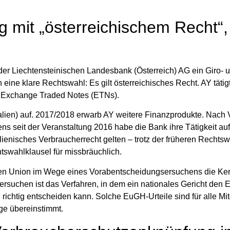
g mit „österreichischem Recht“,
i der Liechtensteinischen Landesbank (Österreich) AG ein Giro- 
ne klare Rechtswahl: Es gilt österreichisches Recht. AY tätigt
it Exchange Traded Notes (ETNs).
alien) auf. 2017/2018 erwarb AY weitere Finanzprodukte. Nach 
s seit der Veranstaltung 2016 habe die Bank ihre Tätigkeit auf 
alienisches Verbraucherrecht gelten – trotz der früheren Rechts
htswahlklausel für missbräuchlich.
hen Union im Wege eines Vorabentscheidungsersuchens die Ker
suchen ist das Verfahren, in dem ein nationales Gericht den E
richtig entscheiden kann. Solche EuGH‑Urteile sind für alle Mi
age übereinstimmt.