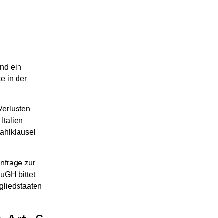
und ein
e in der
Verlusten
Italien
wahlklausel
nfrage zur
uGH bittet,
tgliedstaaten