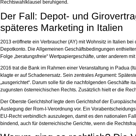
Rechtswahlklausel beruhigend.
Der Fall: Depot- und Girovertra
späteres Marketing in Italien
2013 eröffnete ein Verbraucher (AY) mit Wohnsitz in Italien be
Depotkonto. Die Allgemeinen Geschäftsbedingungen enthielten ei
Folge „beratungsfreie“ Wertpapiergeschäfte, unter anderem m
2016 trat die Bank im Rahmen einer Veranstaltung in Padua (It
klagte er auf Schadenersatz. Sein zentrales Argument: Spätesten
„ausgerichtet“. Darum solle für die nachfolgenden Geschäfte it
zugunsten österreichischen Rechts. Zusätzlich hielt er die Rec
Der Oberste Gerichtshof legte dem Gerichtshof der Europäisc
Auslegung der Rom‑I‑Verordnung vor. Ein Vorabentscheidungser
EU‑Recht verbindlich auszulegen, damit es den nationalen Fall 
bindend, auch für österreichische Gerichte, wenn die Rechtsfr