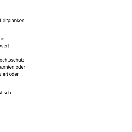
 Leitplanken
he.
wert
echtsschutz
kannten oder
iert oder
ktisch