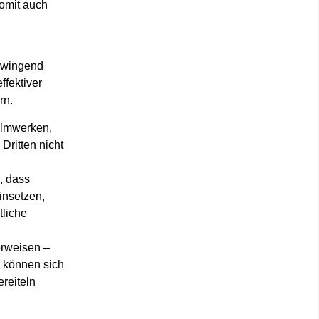
somit auch
 zwingend
fektiver
rn.
ilmwerken,
Dritten nicht
, dass
insetzen,
tliche
orweisen –
e können sich
ereiteln