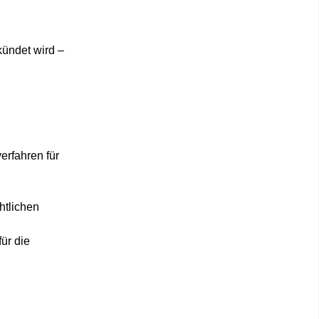
kündet wird –
erfahren für
htlichen
ür die