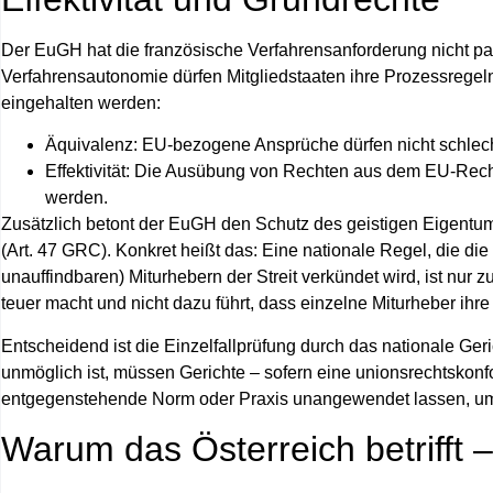
Der EuGH hat die französische Verfahrensanforderung nicht p
Verfahrensautonomie dürfen Mitgliedstaaten ihre Prozessregeln 
eingehalten werden:
Äquivalenz
: EU‑bezogene Ansprüche dürfen nicht schlech
Effektivität
: Die Ausübung von Rechten aus dem EU‑Recht 
werden.
Zusätzlich betont der EuGH den Schutz des geistigen Eigentum
(Art. 47 GRC). Konkret heißt das: Eine nationale Regel, die 
unauffindbaren) Miturhebern der Streit verkündet wird, ist nur
teuer macht und nicht dazu führt, dass einzelne Miturheber ihr
Entscheidend ist die Einzelfallprüfung durch das nationale Geric
unmöglich ist, müssen Gerichte – sofern eine unionsrechtskonf
entgegenstehende Norm oder Praxis unangewendet lassen, um 
Warum das Österreich betrifft –