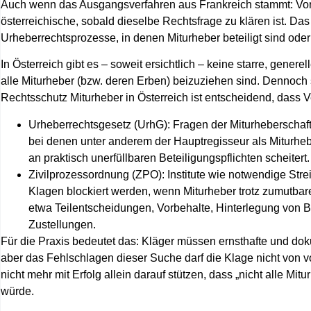
Auch wenn das Ausgangsverfahren aus Frankreich stammt:
Vo
österreichische, sobald dieselbe Rechtsfrage zu klären ist. Das
Urheberrechtsprozesse, in denen Miturheber beteiligt sind oder
In Österreich gibt es – soweit ersichtlich – keine starre, gen
alle Miturheber (bzw. deren Erben) beizuziehen sind. Dennoc
Rechtsschutz Miturheber in Österreich
ist entscheidend, dass Ve
Urheberrechtsgesetz (UrhG)
: Fragen der Miturheberscha
bei denen unter anderem der Hauptregisseur als Miturhebe
an praktisch unerfüllbaren Beteiligungspflichten scheitert.
Zivilprozessordnung (ZPO)
: Institute wie notwendige Str
Klagen blockiert werden, wenn Miturheber trotz zumutbare
etwa Teilentscheidungen, Vorbehalte, Hinterlegung von Be
Zustellungen.
Für die Praxis bedeutet das: Kläger müssen ernsthafte und dok
aber das Fehlschlagen dieser Suche darf die Klage nicht von
nicht mehr mit Erfolg allein darauf stützen, dass „nicht alle Mi
würde.