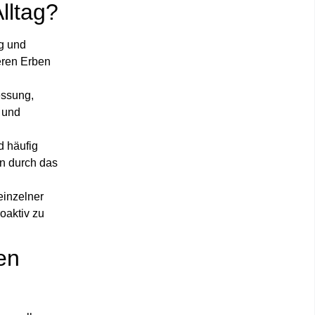
lltag?
ng und
eren Erben
essung,
 und
d häufig
en durch das
einzelner
oaktiv zu
en