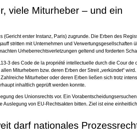
r, viele Miturheber – und ein
is
(Gericht erster Instanz, Paris) zugrunde. Die Erben des Regi
auff
stritten mit Unternehmen und Verwertungsgesellschaften ü
machten Urheberrechtsverletzungen geltend und forderten Scha
3‑3 des Code de la propriété intellectuelle durch die Cour de 
 allen Miturhebern bzw. deren Erben der Streit „verkündet“ wir
ahlreiche Miturheber oder deren Erben ließen sich trotz inten
erhaupt inhaltlich geprüft werden konnte.
legung des Unionsrechts vor. Ein
Vorabentscheidungsersuchen
 Auslegung von EU-Rechtsakten bitten. Ziel ist eine einheitlic
eit darf nationales Prozessrech