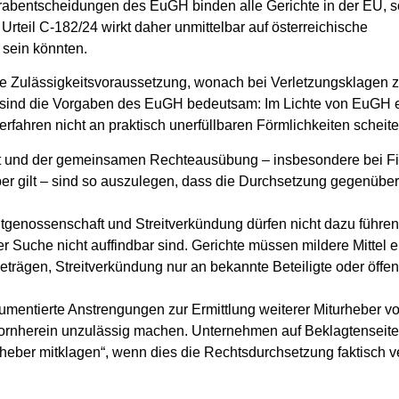
rabentscheidungen des EuGH binden alle Gerichte in der EU
, 
 Urteil C‑182/24 wirkt daher unmittelbar auf österreichische
 sein könnten.
erelle Zulässigkeitsvoraussetzung, wonach bei Verletzungsklagen
h sind die Vorgaben des EuGH bedeutsam: Im Lichte von
EuGH ef
rfahren nicht an praktisch unerfüllbaren Förmlichkeiten scheite
ft und der gemeinsamen Rechteausübung – insbesondere bei F
r gilt – sind so auszulegen, dass die Durchsetzung gegenüber 
eitgenossenschaft und Streitverkündung dürfen nicht dazu führen
r Suche nicht auffindbar sind. Gerichte müssen mildere Mittel e
trägen, Streitverkündung nur an bekannte Beteiligte oder öffen
umentierte Anstrengungen zur Ermittlung weiterer Miturheber v
 vornherein unzulässig machen. Unternehmen auf Beklagtenseit
turheber mitklagen“, wenn dies die Rechtsdurchsetzung faktisch v