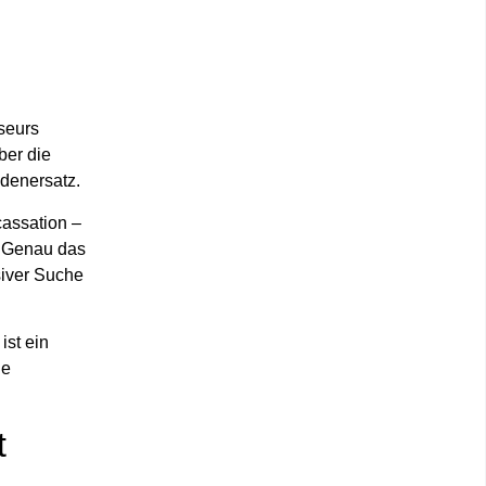
sseurs
ber die
denersatz.
cassation –
d. Genau das
siver Suche
ist ein
he
t