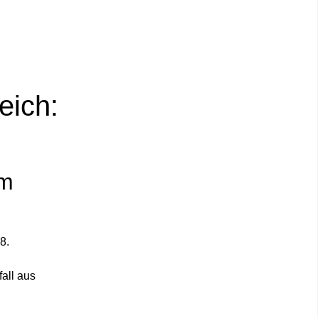
eich:
em
8.
all aus