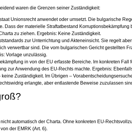
cheidend waren die Grenzen seiner Zuständigkeit:
edstaat Unionsrecht anwendet oder umsetzt. Die bulgarische Rege
e. Dass der materielle Straftatbestand Korruptionsbekämpfung b
harta zu ziehen. Ergebnis: Keine Zuständigkeit.
tstandards zur Unterrichtung und Akteneinsicht. Sie regelt aber 
lich verwertbar sind. Die vom bulgarischen Gericht gestellten 
s: Vorlage unzulässig.
bekämpfung in von der EU erfasste Bereiche. Im konkreten Fall f
ung zur Anwendung des EU‑Rechts machte. Ergebnis: Ebenfalls
 keine Zuständigkeit. Im Übrigen – Vorabentscheidungsersuch
echtswidrig erlangte, aber entlastende Beweise zuzulassen sin
groß?
 nicht automatisch der Charta. Ohne konkreten EU‑Rechtsvollzu
 von der EMRK (Art. 6).