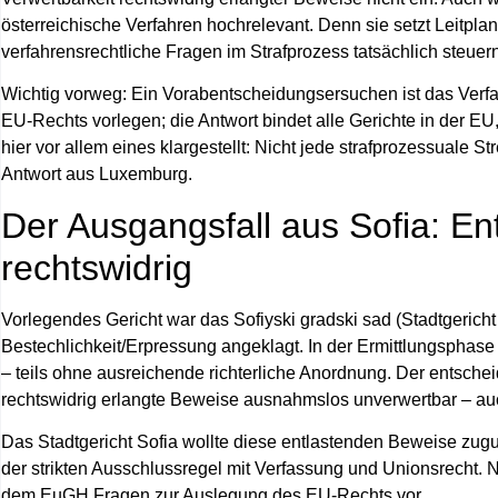
österreichische Verfahren hochrelevant. Denn sie setzt Leitpl
verfahrensrechtliche Fragen im Strafprozess tatsächlich steu
Wichtig vorweg: Ein Vorabentscheidungsersuchen ist das Verf
EU‑Rechts vorlegen; die Antwort bindet alle Gerichte in der E
hier vor allem eines klargestellt: Nicht jede strafprozessuale 
Antwort aus Luxemburg.
Der Ausgangsfall aus Sofia: En
rechtswidrig
Vorlegendes Gericht war das Sofiyski gradski sad (Stadtgerich
Bestechlichkeit/Erpressung angeklagt. In der Ermittlungsph
– teils ohne ausreichende richterliche Anordnung. Der entsche
rechtswidrig erlangte Beweise ausnahmslos unverwertbar – auc
Das Stadtgericht Sofia wollte diese entlastenden Beweise zugu
der strikten Ausschlussregel mit Verfassung und Unionsrecht. 
dem EuGH Fragen zur Auslegung des EU‑Rechts vor.