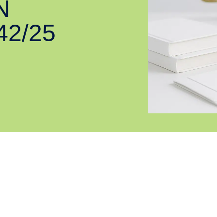
N
42/25