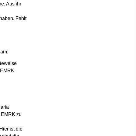
e. Aus ihr
haben. Fehlt
sam:
 Beweise
e EMRK,
arta
nd EMRK zu
ier ist die