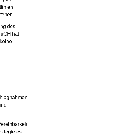
linien
stehen.
ung des
 EuGH hat
 keine
schlagnahmen
ind
ereinbarkeit
s legte es