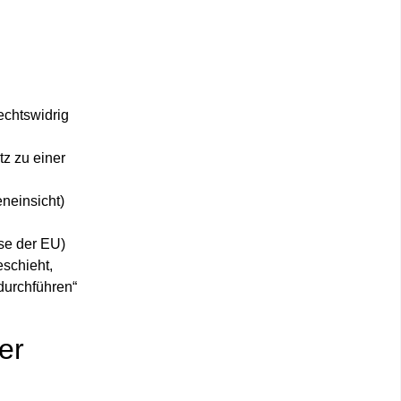
echtswidrig
tz zu einer
eneinsicht)
ise der EU)
eschieht,
durchführen“
er