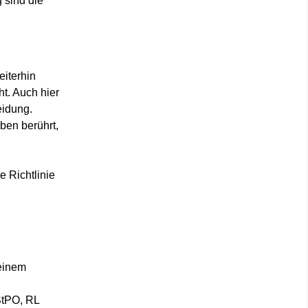
 sind die
iterhin
t. Auch hier
eidung.
ben berührt,
e Richtlinie
 einem
StPO, RL