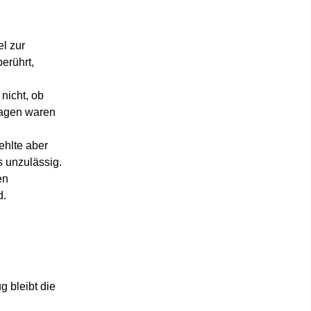
l zur
erührt,
nicht, ob
Fragen waren
ehlte aber
 unzulässig.
en
d.
g bleibt die