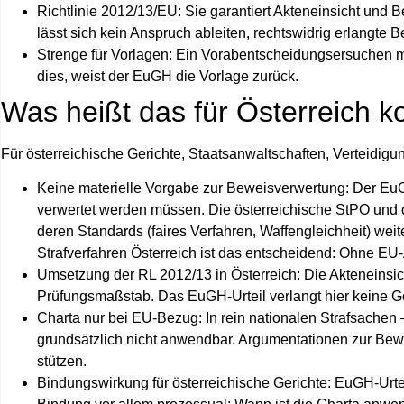
Richtlinie 2012/13/EU:
Sie garantiert Akteneinsicht und B
lässt sich kein Anspruch ableiten, rechtswidrig erlangte
Strenge für Vorlagen:
Ein Vorabentscheidungsersuchen mu
dies, weist der EuGH die Vorlage zurück.
Was heißt das für Österreich k
Für österreichische Gerichte, Staatsanwaltschaften, Verteidigu
Keine materielle Vorgabe zur Beweisverwertung:
Der Eu
verwertet werden müssen. Die österreichische StPO un
deren Standards (faires Verfahren, Waffengleichheit) weit
Strafverfahren Österreich
ist das entscheidend: Ohne EU‑
Umsetzung der RL 2012/13 in Österreich:
Die Akteneinsic
Prüfungsmaßstab. Das EuGH‑Urteil verlangt hier keine 
Charta nur bei EU‑Bezug:
In rein nationalen Strafsache
grundsätzlich nicht anwendbar. Argumentationen zur Be
stützen.
Bindungswirkung für österreichische Gerichte:
EuGH‑Urteil