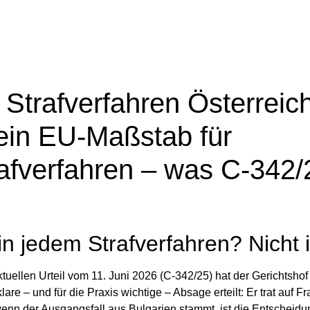
trafverfahren Österreich
ein EU‑Maßstab für
afverfahren – was C‑342/
in jedem Strafverfahren? Nicht
ktuellen Urteil vom 11. Juni 2026 (C‑342/25) hat der Gerichtshof
e – und für die Praxis wichtige – Absage erteilt: Er trat auf F
wenn der Ausgangsfall aus Bulgarien stammt, ist die Entscheidu