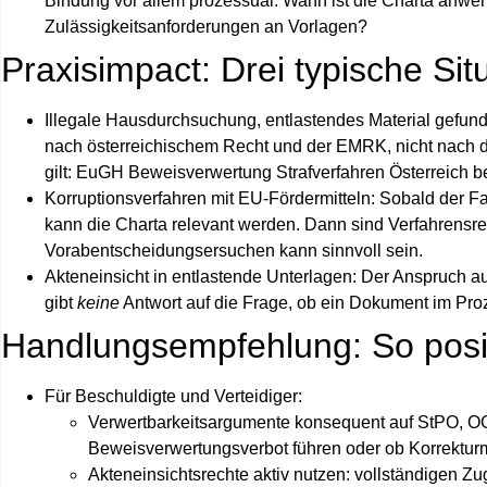
Bindung vor allem prozessual: Wann ist die Charta anwend
Zulässigkeitsanforderungen an Vorlagen?
Praxisimpact: Drei typische Sit
Illegale Hausdurchsuchung, entlastendes Material gefun
nach österreichischem Recht und der EMRK, nicht nach d
gilt:
EuGH Beweisverwertung Strafverfahren Österreich
be
Korruptionsverfahren mit EU‑Fördermitteln:
Sobald der Fal
kann die Charta relevant werden. Dann sind Verfahrensr
Vorabentscheidungsersuchen kann sinnvoll sein.
Akteneinsicht in entlastende Unterlagen:
Der Anspruch auf
gibt
keine
Antwort auf die Frage, ob ein Dokument im Proze
Handlungsempfehlung: So positio
Für Beschuldigte und Verteidiger:
Verwertbarkeitsargumente konsequent auf StPO, OG
Beweisverwertungsverbot führen oder ob Korrektur
Akteneinsichtsrechte aktiv nutzen: vollständigen Z