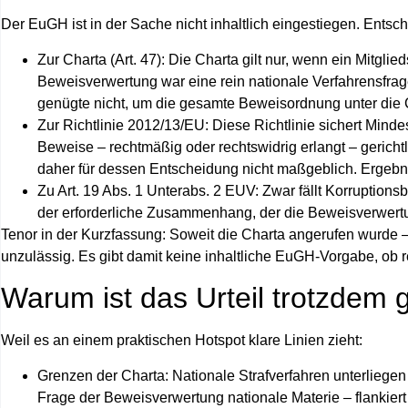
Der EuGH ist in der Sache nicht inhaltlich eingestiegen. Ents
Zur Charta (Art. 47):
Die Charta gilt nur, wenn ein Mitgli
Beweisverwertung war eine rein nationale Verfahrensfrag
genügte nicht, um die gesamte Beweisordnung unter die C
Zur Richtlinie 2012/13/EU:
Diese Richtlinie sichert Mindes
Beweise – rechtmäßig oder rechtswidrig erlangt – gericht
daher für dessen Entscheidung nicht maßgeblich. Ergebni
Zu Art. 19 Abs. 1 Unterabs. 2 EUV:
Zwar fällt Korruptions
der erforderliche Zusammenhang, der die Beweisverwert
Tenor in der Kurzfassung:
Soweit die Charta angerufen wurde –
unzulässig. Es gibt damit
keine
inhaltliche EuGH‑Vorgabe, ob r
Warum ist das Urteil trotzdem 
Weil es an einem praktischen Hotspot klare Linien zieht:
Grenzen der Charta:
Nationale Strafverfahren unterliegen
Frage der Beweisverwertung nationale Materie – flankiert