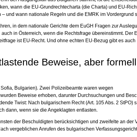
anken, wann die EU‑Grundrechtecharta (die Charta) und EU‑Richt
ern – und wann nationale Regeln und die EMRK im Vordergrund 
ahren, in dem nationale Gerichte dem EuGH Fragen zur Ausleg
U, auch in Österreich, wenn die Rechtsfrage übereinstimmt. Der
Streitfrage ist EU‑Recht. Und ohne echten EU‑Bezug gibt es auch
tlastende Beweise, aber formell
t Sofia, Bulgarien). Zwei Polizeibeamte waren wegen
ase wurden Beweise erhoben, darunter Durchsuchungen und Be
idende Twist: Nach bulgarischem Recht (Art. 105 Abs. 2 StPO) s
h dann, wenn sie die Angeklagten entlasten.
nsten der Beschuldigten berücksichtigen und zweifelte an der V
Nach vergeblichen Anrufen des bulgarischen Verfassungsgericht