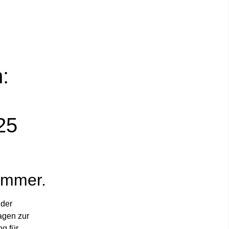
:
25
 immer.
 der
ragen zur
ng für