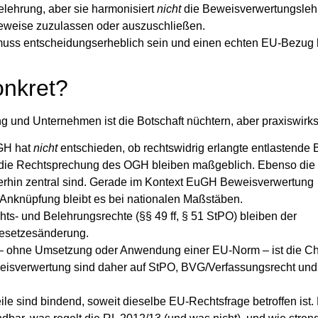
elehrung, aber sie harmonisiert
nicht
die Beweisverwertungslehr
 Beweise zuzulassen oder auszuschließen.
ss entscheidungserheblich sein und einen echten EU‑Bezug 
onkret?
ng und Unternehmen ist die Botschaft nüchtern, aber praxiswirk
GH hat
nicht
entschieden, ob rechtswidrig erlangte entlastende
d die Rechtsprechung des OGH bleiben maßgeblich. Ebenso di
erhin zentral sind. Gerade im Kontext
EuGH Beweisverwertung
Anknüpfung bleibt es bei nationalen Maßstäben.
hts- und Belehrungsrechte (§§ 49 ff, § 51 StPO) bleiben der
Gesetzesänderung.
n – ohne Umsetzung oder Anwendung einer EU‑Norm – ist die Ch
weisverwertung sind daher auf StPO, BVG/Verfassungsrecht u
e sind bindend, soweit dieselbe EU‑Rechtsfrage betroffen ist. H