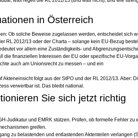
bar, was regelt die RL 2012/13 (und was nicht), und wie streng
uationen in Österreich
den:
Ob solche Beweise zugelassen werden, entscheidet sich we
er RL 2012/13 oder der Charta – solange kein EU‑Bezug besteh
deutet vor allem eine Zuständigkeits- und Abgrenzungsentsch
l die finanziellen Interessen der EU oder spezifische EU‑Vorga
echte auch am Unionsrecht zu messen – und ein
 Akteneinsicht folgt aus der StPO und der RL 2012/13. Aber: Di
ss verwertbar ist. Das bleibt national.
nieren Sie sich jetzt richtig
H‑Judikatur und EMRK stützen. Prüfen, ob formelle Fehler zu
mechanismen greifen.
ugang zu belastenden und entlastenden Aktenteilen verlangen (