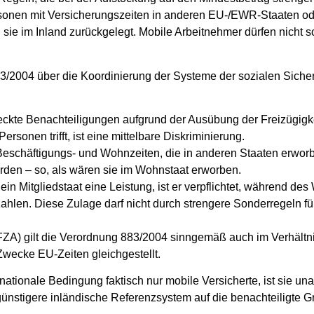
rsonen mit Versicherungszeiten in anderen EU-/EWR‑Staaten od
 sie im Inland zurückgelegt
. Mobile Arbeitnehmer dürfen nicht s
83/2004
über die Koordinierung der Systeme der sozialen Sicher
eckte Benachteiligungen aufgrund der Ausübung der Freizügigke
ersonen trifft, ist eine mittelbare Diskriminierung.
Beschäftigungs- und Wohnzeiten, die in anderen Staaten erwor
rden – so, als wären sie im Wohnstaat erworben.
in Mitgliedstaat eine Leistung, ist er verpflichtet, während de
ahlen. Diese Zulage darf nicht durch strengere Sonderregeln fü
FZA)
gilt die Verordnung 883/2004 sinngemäß auch im Verhältni
Zwecke EU‑Zeiten gleichgestellt.
 nationale Bedingung faktisch nur mobile Versicherte, ist sie u
günstigere inländische Referenzsystem
auf die benachteiligte 