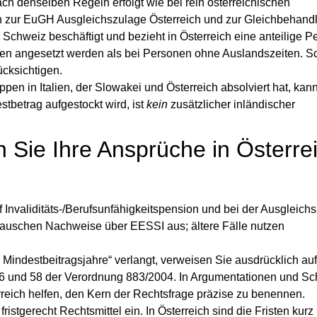
nach denselben Regeln erfolgt wie bei rein österreichischen
n zur
EuGH Ausgleichszulage Österreich
und zur Gleichbehand
 Schweiz beschäftigt und bezieht in Österreich eine anteilige P
gen angesetzt werden als bei Personen ohne Auslandszeiten. S
cksichtigen.
pen in Italien, der Slowakei und Österreich absolviert hat, kann
betrag aufgestockt wird, ist
kein
zusätzlicher inländischer
n Sie Ihre Ansprüche in Österre
Invaliditäts-/Berufsunfähigkeitspension und bei der Ausgleich
tauschen Nachweise über EESSI aus; ältere Fälle nutzen
Mindestbeitragsjahre“ verlangt, verweisen Sie ausdrücklich au
 6 und 58 der Verordnung 883/2004. In Argumentationen und Sch
reich
helfen, den Kern der Rechtsfrage präzise zu benennen.
tgerecht Rechtsmittel ein. In Österreich sind die Fristen kurz (