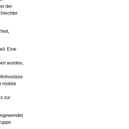
er der
chlechter
heit,
it. Eine
ben wurden,
s Wohnsitzes
r mobile
s zur
nangewendet
Gruppe