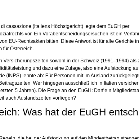
 di cassazione
(Italiens Höchstgericht) legte dem EuGH per
ialrechts vor. Ein Vorabentscheidungsersuchen ist ein Verfah
n EU‑Rechtsakten bitten. Diese Antwort ist für alle Gerichte i
 für Österreich.
och Versicherungszeiten sowohl in der
Schweiz
(1991–1994) als 
liditätsleistung und dazu eine
Zulage
, also eine Aufstockung au
e (INPS) lehnte ab: Für Personen mit im Ausland zurückgelegt
Beitragszeiten
. Wer hingegen ausschließlich in Italien versichert
etzten 5 Jahren). Die Frage an den EuGH: Darf ein Mitgliedstaat
eil auch Auslandszeiten vorliegen?
eich: Was hat der EuGH entsch
Regeln, die bei der Aufstockung auf den Mindestbetrag strenge