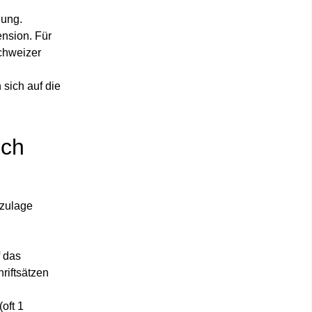
lung.
ension. Für
chweizer
 sich auf die
ich
szulage
f das
riftsätzen
oft 1