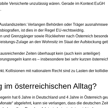
obile Versicherte unzulässig wären. Gerade im Kontext
EuGH
.
Auslandszeiten: Verlangen Behörden oder Träger ausnahmswe
biografien, ist dies in der Regel EU‑rechtswidrig.
en und Grenzgänger sowie Rückkehrer nach Österreich besonder
stleistungs‑Zulage an den
Wohnsitz im Staat der Aufstockung
geb
ausreichender Zeiten überhaupt kein (auch kein anteiliger)
ierungsregeln kann es – insbesondere bei sehr kurzen österrei
t. Kollisionen mit nationalem Recht sind zu Lasten der kollidi
im österreichischen Alltag?
gerin hat 6 Jahre in Deutschland und 4 Jahre in Österreich gea
 Monate“ abgelehnt, kann sie verlangen, dass die deutschen Zeit