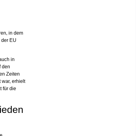
ren, in dem
n der EU
auch in
f den
en Zeiten
 war, erhielt
 für die
ieden
re