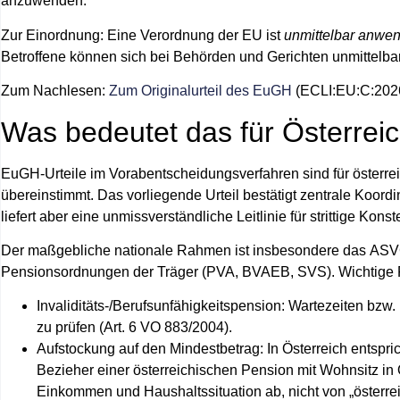
anzuwenden.
Zur Einordnung: Eine Verordnung der EU ist
unmittelbar anwe
Betroffene können sich bei Behörden und Gerichten unmittelbar
Zum Nachlesen:
Zum Originalurteil des EuGH
(ECLI:EU:C:2026
Was bedeutet das für Österrei
EuGH‑Urteile im Vorabentscheidungsverfahren sind für österre
übereinstimmt. Das vorliegende Urteil bestätigt zentrale Koordi
liefert aber eine unmissverständliche Leitlinie für strittige Konst
Der maßgebliche nationale Rahmen ist insbesondere das
ASV
Pensionsordnungen der Träger (PVA, BVAEB, SVS). Wichtige 
Invaliditäts-/Berufsunfähigkeitspension:
Wartezeiten bzw.
zu prüfen (Art. 6 VO 883/2004).
Aufstockung auf den Mindestbetrag:
In Österreich entspri
Bezieher einer österreichischen Pension mit Wohnsitz in
Einkommen und Haushaltssituation ab, nicht von „österre