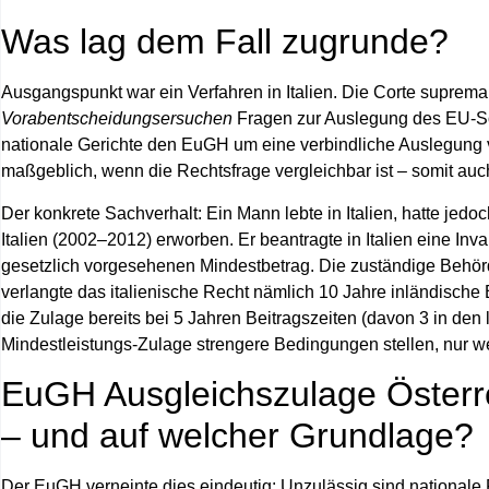
Was lag dem Fall zugrunde?
Ausgangspunkt war ein Verfahren in Italien. Die
Corte suprema
Vorabentscheidungsersuchen
Fragen zur Auslegung des EU‑Soz
nationale Gerichte den EuGH um eine verbindliche Auslegung vo
maßgeblich, wenn die Rechtsfrage vergleichbar ist – somit auch
Der konkrete Sachverhalt: Ein Mann lebte in Italien, hatte jed
Italien
(2002–2012) erworben. Er beantragte in Italien eine Inva
gesetzlich vorgesehenen Mindestbetrag. Die zuständige Behörd
verlangte das italienische Recht nämlich
10 Jahre inländische 
die Zulage bereits bei
5 Jahren
Beitragszeiten (davon 3 in den l
Mindestleistungs‑Zulage strengere Bedingungen stellen, nur w
EuGH Ausgleichszulage Österr
– und auf welcher Grundlage?
Der EuGH verneinte dies eindeutig:
Unzulässig
sind nationale 