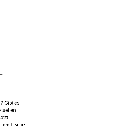
–
l? Gibt es
ktuellen
etzt –
erreichische