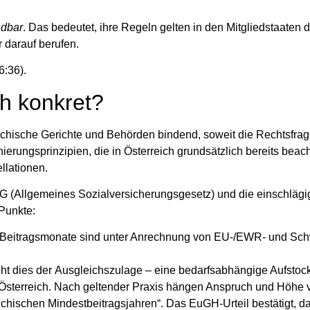
ndbar
. Das bedeutet, ihre Regeln gelten in den Mitgliedstaaten d
 darauf berufen.
:36).
ch konkret?
ichische Gerichte und Behörden bindend, soweit die Rechtsfra
nierungsprinzipien, die in Österreich grundsätzlich bereits beac
ellationen.
G
(Allgemeines Sozialversicherungsgesetz) und die einschläg
Punkte:
 Beitragsmonate sind unter Anrechnung von EU-/EWR- und
Sch
cht dies der
Ausgleichszulage
– eine bedarfsabhängige Aufstock
 Österreich. Nach geltender Praxis hängen Anspruch und Höhe 
ichischen Mindestbeitragsjahren“. Das EuGH‑Urteil bestätigt, d