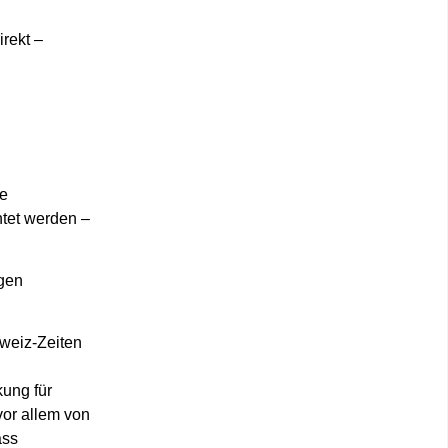
irekt –
ge
htet werden –
igen
weiz‑Zeiten
ung für
vor allem von
ass