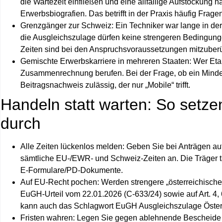
die Wartezeit einfließen und eine allfällige Aufstockung 
Erwerbsbiografien. Das betrifft in der Praxis häufig Frage
Grenzgänger zur Schweiz:
Ein Techniker war lange in der
die Ausgleichszulage dürfen keine strengeren Bedingun
Zeiten sind bei den Anspruchsvoraussetzungen mitzuberü
Gemischte Erwerbskarriere in mehreren Staaten:
Wer Etap
Zusammenrechnung berufen. Bei der Frage, ob ein Mindest
Beitragsnachweis zulässig, der nur „Mobile“ trifft.
Handeln statt warten: So setze
durch
Alle Zeiten lückenlos melden:
Geben Sie bei Anträgen auf 
sämtliche EU-/EWR- und Schweiz‑Zeiten an. Die Träger 
E‑Formulare/PD‑Dokumente.
Auf EU‑Recht pochen:
Werden strengere „österreichische 
EuGH‑Urteil vom 22.01.2026 (C‑633/24) sowie auf Art. 4,
kann auch das Schlagwort
EuGH Ausgleichszulage Öster
Fristen wahren:
Legen Sie gegen ablehnende Bescheide fris