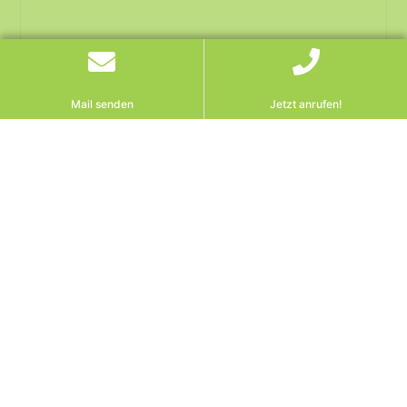
Mail senden
Jetzt anrufen!
EuGH Arbeitsrecht
Österreich: EuGH klärt
Rechtswahl in