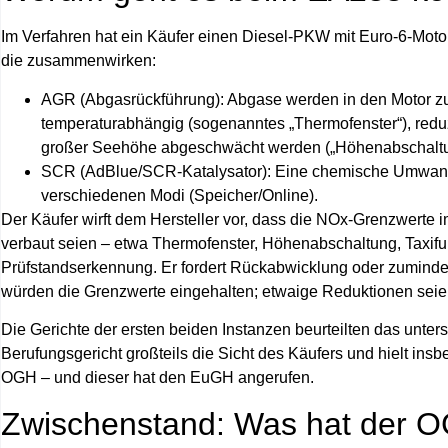
Im Verfahren hat ein Käufer einen Diesel-PKW mit Euro‑6‑Mot
die zusammenwirken:
AGR (Abgasrückführung):
Abgase werden in den Motor zu
temperaturabhängig (sogenanntes „Thermofenster“), reduz
großer Seehöhe abgeschwächt werden („Höhenabschaltu
SCR (AdBlue/SCR-Katalysator):
Eine chemische Umwandl
verschiedenen Modi (Speicher/Online).
Der Käufer wirft dem Hersteller vor, dass die NOx-Grenzwerte
verbaut seien – etwa Thermofenster, Höhenabschaltung, Taxifu
Prüfstandserkennung. Er fordert Rückabwicklung oder zumindes
würden die Grenzwerte eingehalten; etwaige Reduktionen seien
Die Gerichte der ersten beiden Instanzen beurteilten das unter
Berufungsgericht großteils die Sicht des Käufers und hielt in
OGH – und dieser hat den EuGH angerufen.
Zwischenstand: Was hat der 