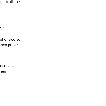
gerichtliche
t?
orgehensweise
onen prüfen.
onsrechts
onen