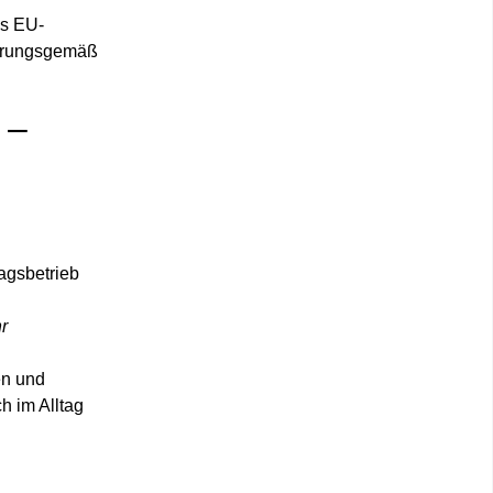
es EU-
fahrungsgemäß
 –
agsbetrieb
r
en und
h im Alltag