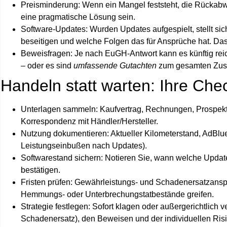
Preisminderung:
Wenn ein Mangel feststeht, die Rückabwi
eine pragmatische Lösung sein.
Software-Updates:
Wurden Updates aufgespielt, stellt si
beseitigen und welche Folgen das für Ansprüche hat. Das 
Beweisfragen:
Je nach EuGH-Antwort kann es künftig rei
– oder es sind
umfassende Gutachten
zum gesamten Zus
Handeln statt warten: Ihre Chec
Unterlagen sammeln:
Kaufvertrag, Rechnungen, Prospekt
Korrespondenz mit Händler/Hersteller.
Nutzung dokumentieren:
Aktueller Kilometerstand, AdBlue-
Leistungseinbußen nach Updates).
Softwarestand sichern:
Notieren Sie, wann welche Update
bestätigen.
Fristen prüfen:
Gewährleistungs- und Schadenersatzansprü
Hemmungs- oder Unterbrechungstatbestände greifen.
Strategie festlegen:
Sofort klagen oder außergerichtlich 
Schadenersatz), den Beweisen und der individuellen Ris