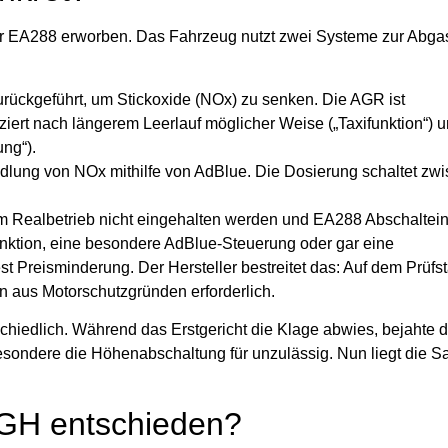
or EA288 erworben. Das Fahrzeug nutzt zwei Systeme zur Abgas
rückgeführt, um Stickoxide (NOx) zu senken. Die AGR ist
iert nach längerem Leerlauf möglicher Weise („Taxifunktion“) u
ng“).
ung von NOx mithilfe von AdBlue. Die Dosierung schaltet zw
 im Realbetrieb nicht eingehalten werden und EA288 Abschaltei
nktion, eine besondere AdBlue-Steuerung oder gar eine
t Preisminderung. Der Hersteller bestreitet das: Auf dem Prüf
 aus Motorschutzgründen erforderlich.
schiedlich. Während das Erstgericht die Klage abwies, bejahte 
sbesondere die Höhenabschaltung für unzulässig. Nun liegt die 
OGH entschieden?