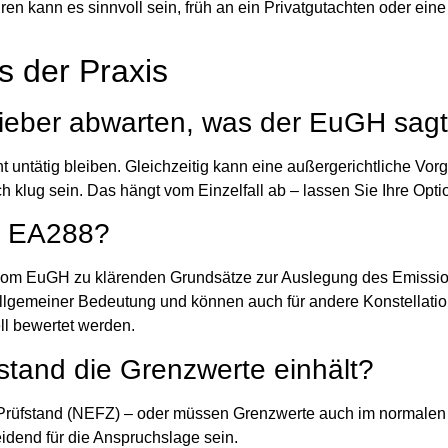
en kann es sinnvoll sein, früh an ein Privatgutachten oder eine 
s der Praxis
r lieber abwarten, was der EuGH sag
ht untätig bleiben. Gleichzeitig kann eine außergerichtliche V
h klug sein. Das hängt vom Einzelfall ab – lassen Sie Ihre Opti
n EA288?
e vom EuGH zu klärenden Grundsätze zur Auslegung des Emissi
 allgemeiner Bedeutung und können auch für andere Konstellati
ll bewertet werden.
stand die Grenzwerte einhält?
 Prüfstand (NEFZ) – oder müssen Grenzwerte auch im normalen
dend für die Anspruchslage sein.