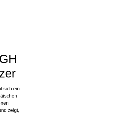
uGH
zer
 sich ein
päischen
enen
nd zeigt,