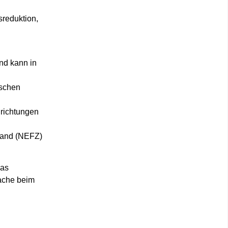
reduktion,
nd kann in
ischen
nrichtungen
stand (NEFZ)
das
Sache beim