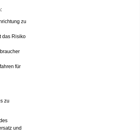
:
inrichtung zu
t das Risiko
rbraucher
ahren für
s zu
 des
rsatz und