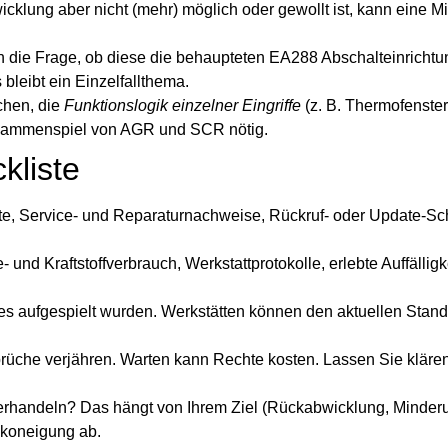
cklung aber nicht (mehr) möglich oder gewollt ist, kann eine 
ch die Frage, ob diese die behaupteten EA288 Abschalteinricht
bleibt ein Einzelfallthema.
chen, die
Funktionslogik einzelner Eingriffe
(z. B. Thermofenster
ammenspiel von AGR und SCR nötig.
kliste
e, Service- und Reparaturnachweise, Rückruf- oder Update-Sc
 und Kraftstoffverbrauch, Werkstattprotokolle, erlebte Auffälligke
s aufgespielt wurden. Werkstätten können den aktuellen Stand
che verjähren. Warten kann Rechte kosten. Lassen Sie klären
verhandeln? Das hängt von Ihrem Ziel (Rückabwicklung, Minder
ikoneigung ab.