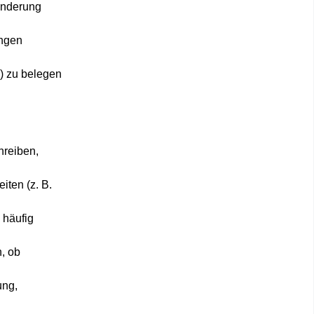
Minderung
ungen
) zu belegen
hreiben,
iten (z. B.
 häufig
, ob
ung,