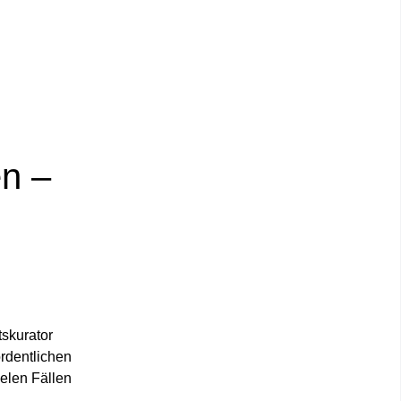
en
–
skurator
rdentlichen
elen Fällen