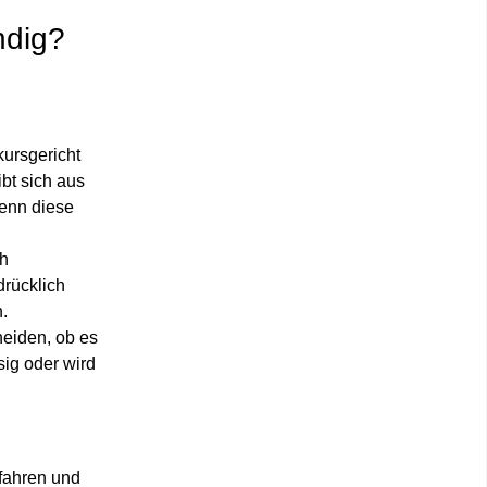
ndig?
ursgericht
bt sich aus
wenn diese
ch
drücklich
.
eiden, ob es
sig oder wird
rfahren und