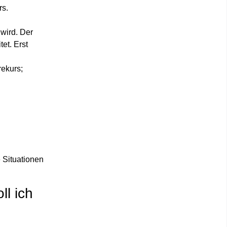
rs.
wird. Der
et. Erst
rekurs;
 Situationen
ll ich