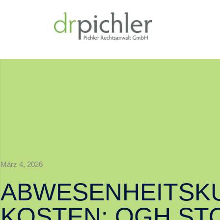
März 4, 2026
ABWESENHEITSK
KOSTEN: OGH ST