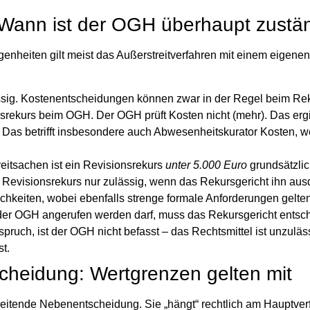
 Wann ist der OGH überhaupt zustä
nheiten gilt meist das Außerstreitverfahren mit einem eigenen
sig.
Kostenentscheidungen können zwar in der Regel beim Rek
nsrekurs beim OGH. Der OGH prüft Kosten nicht (mehr). Das ergi
. Das betrifft insbesondere auch Abwesenheitskurator Kosten, 
eitsachen ist ein Revisionsrekurs
unter 5.000 Euro
grundsätzli
r Revisionsrekurs nur zulässig, wenn das Rekursgericht ihn aus
hkeiten, wobei ebenfalls strenge formale Anforderungen gelten
er OGH angerufen werden darf, muss das Rekursgericht entsch
pruch, ist der OGH nicht befasst – das Rechtsmittel ist unzuläs
st.
cheidung: Wertgrenzen gelten mit
sleitende Nebenentscheidung. Sie „hängt“ rechtlich am Hauptve