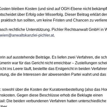
: Kosten bleiben Kosten (und sind auf OGH-Ebene nicht bekämpf
tscheidet über Erfolg oder Misserfolg. Dieser Beitrag erklärt d
 praktisch tun sollten, um keine Fristen und Chancen zu verliere
rasch rechtliche Unterstützung. Pichler Rechtsanwalt GmbH in 
wien@anwaltskanzlei-pichler.at
.
 auf ausstehende Beiträge. Es liefen zwei Verfahren, die sch
in war für das Gericht nicht erreichbar – Zustellungen scheit
ht ins Leere läuft, bestellte das Erstgericht in beiden Verfahre
etung, die die Interessen der abwesenden Partei wahrt und das
: sowohl über die Kosten der Kuratorenbestellung (also das Ho
enskosten. Gegen diese Beschlüsse erhob die Beklagte einen
il: Die beiden verbundenen Verfahren hatten unterschiedliche
über.