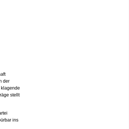
aft
n der
e klagende
äge stellt
rtei
ürbar ins