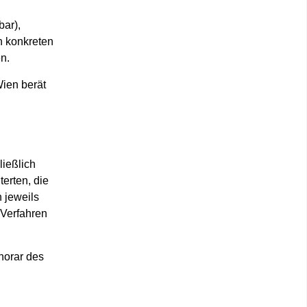
bar),
en konkreten
n.
Wien berät
ließlich
erten, die
n jeweils
 Verfahren
norar des