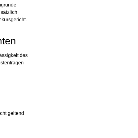
zugrunde
sätzlich
kursgericht.
hten
ässigkeit des
ostenfragen
cht geltend